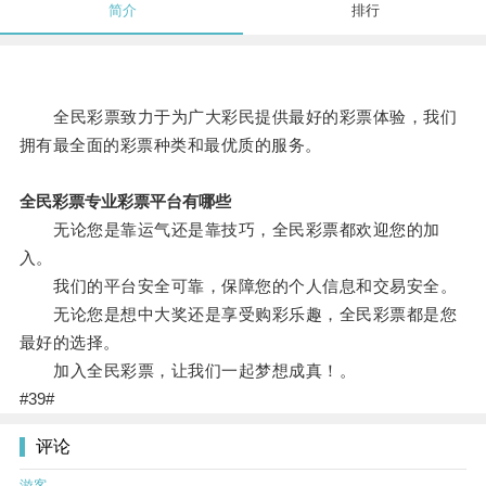
简介
排行
全民彩票致力于为广大彩民提供最好的彩票体验，我们
拥有最全面的彩票种类和最优质的服务。
全民彩票专业彩票平台有哪些
无论您是靠运气还是靠技巧，全民彩票都欢迎您的加
入。
我们的平台安全可靠，保障您的个人信息和交易安全。
无论您是想中大奖还是享受购彩乐趣，全民彩票都是您
最好的选择。
加入全民彩票，让我们一起梦想成真！。
#39#
评论
游客