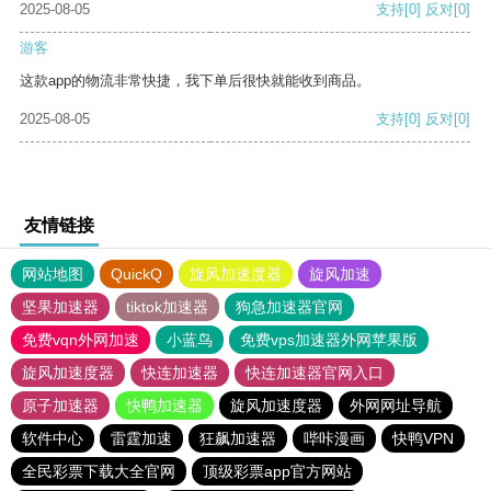
2025-08-05
支持
[0]
反对
[0]
游客
这款app的物流非常快捷，我下单后很快就能收到商品。
2025-08-05
支持
[0]
反对
[0]
友情链接
网站地图
QuickQ
旋风加速度器
旋风加速
坚果加速器
tiktok加速器
狗急加速器官网
免费vqn外网加速
小蓝鸟
免费vps加速器外网苹果版
旋风加速度器
快连加速器
快连加速器官网入口
原子加速器
快鸭加速器
旋风加速度器
外网网址导航
软件中心
雷霆加速
狂飙加速器
哔咔漫画
快鸭VPN
全民彩票下载大全官网
顶级彩票app官方网站