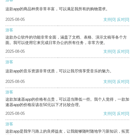
这款app的商品种类非常丰富，可以满足我所有的购物需求。
2025-08-05
支持
[0]
反对
[0]
游客
这款办公软件的功能非常全面，涵盖了文档、表格、演示文稿等各个方
面。我可以使用它来完成日常办公的所有任务，非常方便。
2025-08-05
支持
[0]
反对
[0]
游客
这款app的音乐资源非常优质，可以让我尽情享受音乐的魅力。
2025-08-05
支持
[0]
反对
[0]
游客
这款加速器app的价格有点贵，可以适当降低一些。我个人觉得，一款加
速器app的价格应该在50元以下才比较合理。
2025-08-05
支持
[0]
反对
[0]
游客
这款app是我学习路上的良师益友，让我能够随时随地学习新知识，拓宽