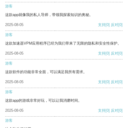
游客
这款app就像我的私人导师，带领我探索知识的奥秘。
2025-08-05
支持
[0]
反对
[0]
游客
这款加速器VPM应用程序已经为我们带来了无限的隐私和安全性保护。
2025-08-05
支持
[0]
反对
[0]
游客
这款软件的功能非常全面，可以满足我所有需求。
2025-08-05
支持
[0]
反对
[0]
游客
这款app的游戏非常好玩，可以让我消磨时间。
2025-08-05
支持
[0]
反对
[0]
游客