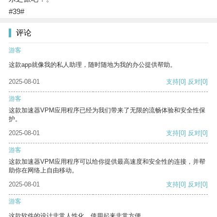
#39#
评论
游客
这款app就像我的私人助理，随时随地为我的办公提供帮助。
2025-08-01
支持
[0]
反对
[0]
游客
这款加速器VPM应用程序已经为我们带来了无限的流畅体验和安全性保
护。
2025-08-01
支持
[0]
反对
[0]
游客
这款加速器VPM应用程序可以给你提供最高速度和安全性的连接，并帮
助你在网络上自由移动。
2025-08-01
支持
[0]
反对
[0]
游客
这款软件的设计非常人性化，使用起来非常方便。