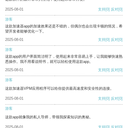
2025-08-01
支持
[0]
反对
[0]
游客
这款加速器app的加速效果还是不错的，但偶尔也会出现卡顿的情况，希
望开发者能够优化一下。
2025-08-01
支持
[0]
反对
[0]
游客
这款app的用户界面简洁明了，使用起来非常容易上手，让我能够快速熟
悉操作。我不用看说明书，就可以轻松使用这款app。
2025-08-01
支持
[0]
反对
[0]
游客
这款加速器VPM应用程序可以给你提供最高速度和安全性的连接。
2025-08-01
支持
[0]
反对
[0]
游客
这款app就像我的私人导师，带领我探索知识的奥秘。
2025-08-01
支持
[0]
反对
[0]