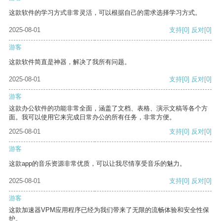
这款软件的学习方式非常灵活，可以根据自己的需求选择学习方式。
2025-08-01
支持
[0]
反对
[0]
游客
这款软件简直是神器，解决了我所有问题。
2025-08-01
支持
[0]
反对
[0]
游客
这款办公软件的功能非常全面，涵盖了文档、表格、演示文稿等各个方
面。我可以使用它来完成日常办公的所有任务，非常方便。
2025-08-01
支持
[0]
反对
[0]
游客
这款app的音乐资源非常优质，可以让我尽情享受音乐的魅力。
2025-08-01
支持
[0]
反对
[0]
游客
这款加速器VPM应用程序已经为我们带来了无限的流畅体验和安全性保
护。