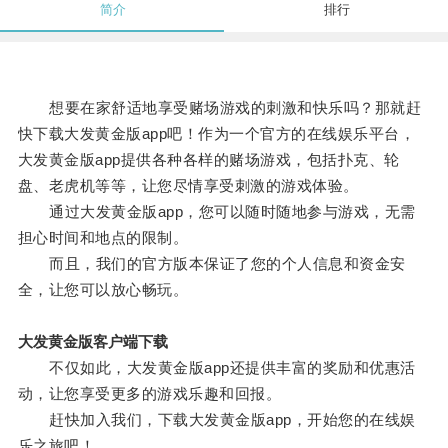
简介
排行
想要在家舒适地享受赌场游戏的刺激和快乐吗？那就赶
快下载大发黄金版app吧！作为一个官方的在线娱乐平台，
大发黄金版app提供各种各样的赌场游戏，包括扑克、轮
盘、老虎机等等，让您尽情享受刺激的游戏体验。
通过大发黄金版app，您可以随时随地参与游戏，无需
担心时间和地点的限制。
而且，我们的官方版本保证了您的个人信息和资金安
全，让您可以放心畅玩。
大发黄金版客户端下载
不仅如此，大发黄金版app还提供丰富的奖励和优惠活
动，让您享受更多的游戏乐趣和回报。
赶快加入我们，下载大发黄金版app，开始您的在线娱
乐之旅吧！。