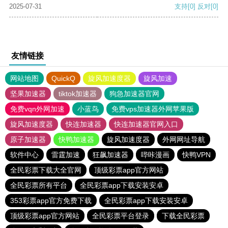
2025-07-31
支持
[0]
反对
[0]
友情链接
网站地图
QuickQ
旋风加速度器
旋风加速
坚果加速器
tiktok加速器
狗急加速器官网
免费vqn外网加速
小蓝鸟
免费vps加速器外网苹果版
旋风加速度器
快连加速器
快连加速器官网入口
原子加速器
快鸭加速器
旋风加速度器
外网网址导航
软件中心
雷霆加速
狂飙加速器
哔咔漫画
快鸭VPN
全民彩票下载大全官网
顶级彩票app官方网站
全民彩票所有平台
全民彩票app下载安装安卓
353彩票app官方免费下载
全民彩票app下载安装安卓
顶级彩票app官方网站
全民彩票平台登录
下载全民彩票