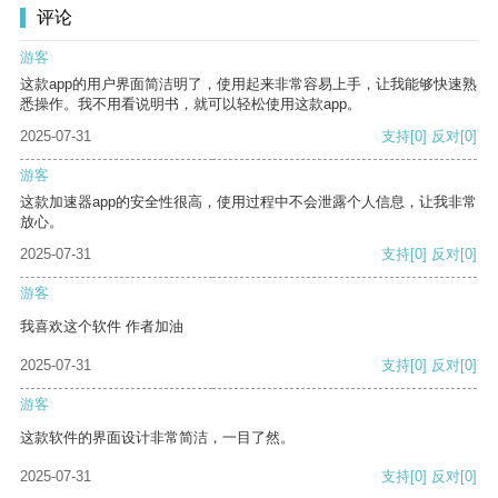
评论
游客
这款app的用户界面简洁明了，使用起来非常容易上手，让我能够快速熟
悉操作。我不用看说明书，就可以轻松使用这款app。
2025-07-31
支持
[0]
反对
[0]
游客
这款加速器app的安全性很高，使用过程中不会泄露个人信息，让我非常
放心。
2025-07-31
支持
[0]
反对
[0]
游客
我喜欢这个软件 作者加油
2025-07-31
支持
[0]
反对
[0]
游客
这款软件的界面设计非常简洁，一目了然。
2025-07-31
支持
[0]
反对
[0]