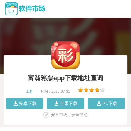
富翁彩票app下载地址查询
工具
|
时间：2025-07-31
|
安卓下载
苹果下载
PC下载
安卓市场，安全绿色