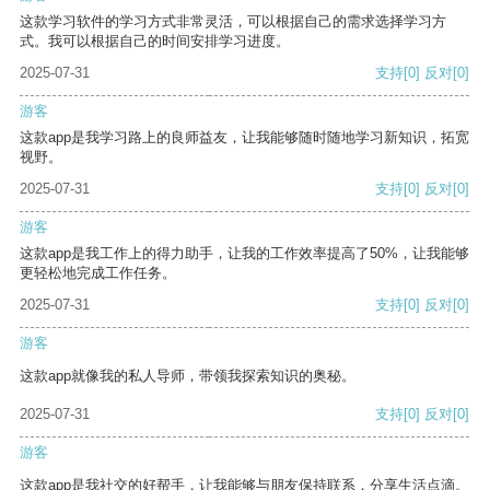
这款学习软件的学习方式非常灵活，可以根据自己的需求选择学习方
式。我可以根据自己的时间安排学习进度。
2025-07-31
支持
[0]
反对
[0]
游客
这款app是我学习路上的良师益友，让我能够随时随地学习新知识，拓宽
视野。
2025-07-31
支持
[0]
反对
[0]
游客
这款app是我工作上的得力助手，让我的工作效率提高了50%，让我能够
更轻松地完成工作任务。
2025-07-31
支持
[0]
反对
[0]
游客
这款app就像我的私人导师，带领我探索知识的奥秘。
2025-07-31
支持
[0]
反对
[0]
游客
这款app是我社交的好帮手，让我能够与朋友保持联系，分享生活点滴。