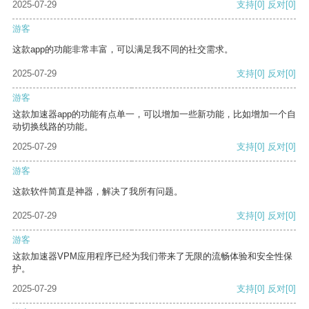
2025-07-29
支持
[0]
反对
[0]
游客
这款app的功能非常丰富，可以满足我不同的社交需求。
2025-07-29
支持
[0]
反对
[0]
游客
这款加速器app的功能有点单一，可以增加一些新功能，比如增加一个自
动切换线路的功能。
2025-07-29
支持
[0]
反对
[0]
游客
这款软件简直是神器，解决了我所有问题。
2025-07-29
支持
[0]
反对
[0]
游客
这款加速器VPM应用程序已经为我们带来了无限的流畅体验和安全性保
护。
2025-07-29
支持
[0]
反对
[0]