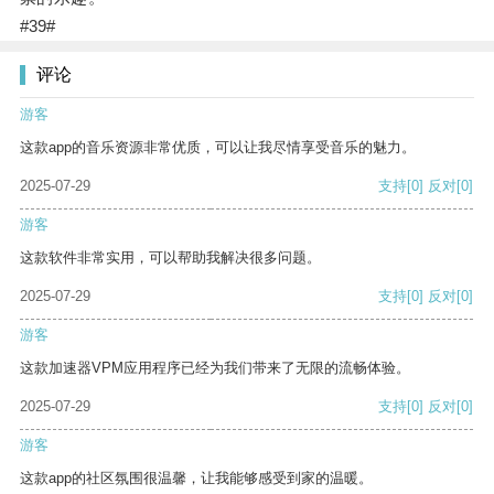
#39#
评论
游客
这款app的音乐资源非常优质，可以让我尽情享受音乐的魅力。
2025-07-29
支持
[0]
反对
[0]
游客
这款软件非常实用，可以帮助我解决很多问题。
2025-07-29
支持
[0]
反对
[0]
游客
这款加速器VPM应用程序已经为我们带来了无限的流畅体验。
2025-07-29
支持
[0]
反对
[0]
游客
这款app的社区氛围很温馨，让我能够感受到家的温暖。