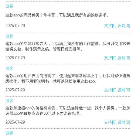
游客
这款app的商品种类非常丰富，可以满足我所有的购物需求。
2025-07-29
支持
[0]
反对
[0]
游客
这款app的功能非常强大，可以满足我所有的工作需求。我可以使用它来
编辑文档、制作演示文稿、管理日程安排等。
2025-07-29
支持
[0]
反对
[0]
游客
这款app的用户界面简洁明了，使用起来非常容易上手，让我能够快速熟
悉操作。我不用看说明书，就可以轻松使用这款app。
2025-07-29
支持
[0]
反对
[0]
游客
这款加速器app的价格有点贵，可以适当降低一些。我个人觉得，一款加
速器app的价格应该在50元以下才比较合理。
2025-07-29
支持
[0]
反对
[0]
游客