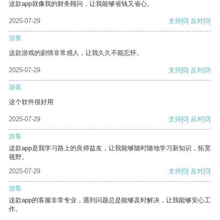
这款app就像我的财务顾问，让我能够省钱又省心。
2025-07-29
支持
[0]
反对
[0]
游客
这款游戏的剧情非常感人，让我久久不能忘怀。
2025-07-29
支持
[0]
反对
[0]
游客
这个软件很好用
2025-07-29
支持
[0]
反对
[0]
游客
这款app是我学习路上的良师益友，让我能够随时随地学习新知识，拓宽
视野。
2025-07-29
支持
[0]
反对
[0]
游客
这款app的客服非常专业，遇到问题总是能够及时解决，让我能够安心工
作。