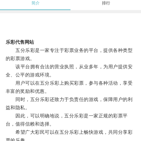
简介
排行
乐彩代售网站
五分乐彩是一家专注于彩票业务的平台，提供各种类型
的彩票游戏。
该平台拥有合法的营业执照，从业多年，为用户提供安
全、公平的游戏环境。
用户可以在五分乐彩上购买彩票，参与各种活动，享受
丰富的奖励和优惠。
同时，五分乐彩还致力于负责任的游戏，保障用户的利
益和隐私。
因此，可以明确地说，五分乐彩是一家正规的彩票平
台，值得信赖和选择。
希望广大彩民可以在五分乐彩上畅快游戏，共同分享彩
票的乐趣。