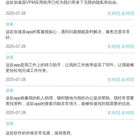
这款加速器VPM应用程序已经为我们带来了无限的隐私和自由。
2025-07-28
支持
[0]
反对
[0]
游客
这款加速器app的客服很贴心，遇到问题都能及时解决，服务态度非常
好。
2025-07-28
支持
[0]
反对
[0]
游客
这款app是我工作上的得力助手，让我的工作效率提高了50%，让我能够
更轻松地完成工作任务。
2025-07-28
支持
[0]
反对
[0]
游客
这款app就像我的私人助理，随时随地为我的办公提供帮助。我经常需要
查找资料，这款app的搜索功能非常强大，能够快速找到我需要的信息。
2025-07-28
支持
[0]
反对
[0]
游客
这款软件的价格非常实惠，值得推荐。