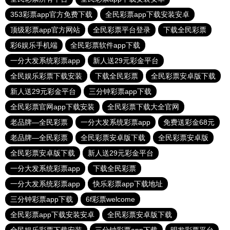
353彩票app官方免费下载
全民彩票app下载安装安卓
顶级彩票app官方网站
全民彩票平台登录
下载全民彩票
彩6娱乐手机端
全民彩票软件app下载
一分大发系统彩票app
新人送29元彩金平台
全民娱乐彩票下载安装
下载全民彩票
全民彩票安卓版下载
新人送29元彩金平台
三分钟彩票app下载
全民彩票官网app下载安装
全民彩票下载大全官网
老品牌—全民彩票
一分大发系统彩票app
免费送彩金68元
老品牌—全民彩票
全民彩票安卓版下载
全民彩票安卓版
全民彩票安卓版下载
新人送29元彩金平台
一分大发系统彩票app
下载全民彩票
一分大发系统彩票app
快乐彩票app下载地址
三分钟彩票app下载
6f彩票welcome
全民彩票app下载安装安卓
全民彩票安卓版下载