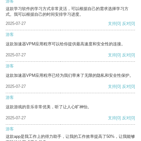
游客
这款学习软件的学习方式非常灵活，可以根据自己的需求选择学习方
式。我可以根据自己的时间安排学习进度。
2025-07-27
支持
[0]
反对
[0]
游客
这款加速器VPM应用程序可以给你提供最高速度和安全性的连接。
2025-07-27
支持
[0]
反对
[0]
游客
这款加速器VPM应用程序已经为我们带来了无限的隐私和安全性保护。
2025-07-27
支持
[0]
反对
[0]
游客
这款游戏的音乐非常优美，听了让人心旷神怡。
2025-07-27
支持
[0]
反对
[0]
游客
这款app是我工作上的得力助手，让我的工作效率提高了50%，让我能够