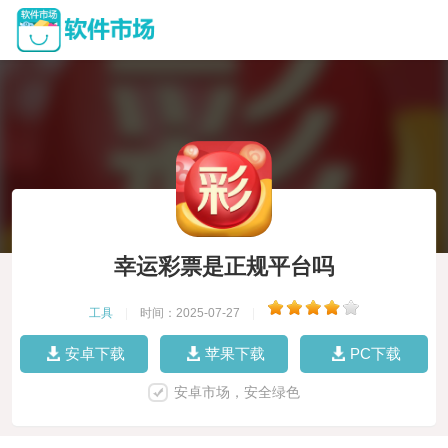
幸运彩票是正规平台吗
工具
|
时间：2025-07-27
|
安卓下载
苹果下载
PC下载
安卓市场，安全绿色