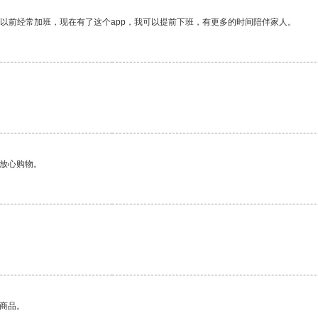
我以前经常加班，现在有了这个app，我可以提前下班，有更多的时间陪伴家人。
够放心购物。
的商品。