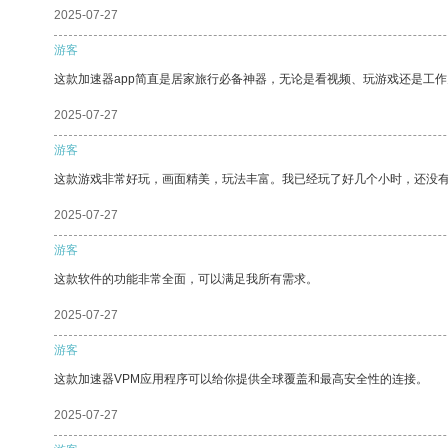
2025-07-27
游客
这款加速器app简直是居家旅行必备神器，无论是看视频、玩游戏还是工
2025-07-27
游客
这款游戏非常好玩，画面精美，玩法丰富。我已经玩了好几个小时，还没
2025-07-27
游客
这款软件的功能非常全面，可以满足我所有需求。
2025-07-27
游客
这款加速器VPM应用程序可以给你提供全球覆盖和最高安全性的连接。
2025-07-27