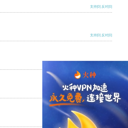
支持
[0]
反对
[0]
支持
[0]
反对
[0]
支持
[0]
反对
[0]
支持
[0]
反对
[0]
支持
[0]
反对
[0]