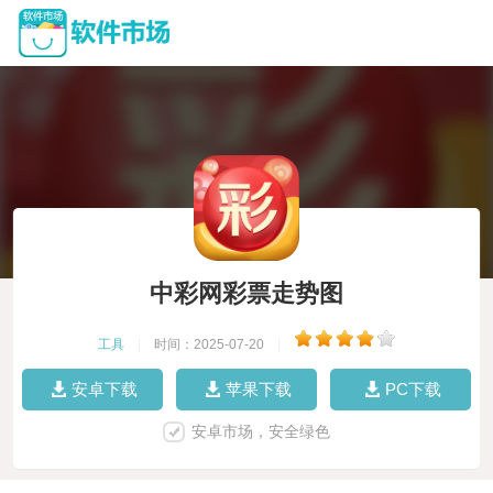
中彩网彩票走势图
工具
|
时间：2025-07-20
|
安卓下载
苹果下载
PC下载
安卓市场，安全绿色