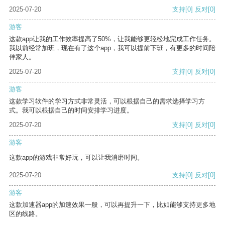
2025-07-20
支持
[0]
反对
[0]
游客
这款app让我的工作效率提高了50%，让我能够更轻松地完成工作任务。
我以前经常加班，现在有了这个app，我可以提前下班，有更多的时间陪
伴家人。
2025-07-20
支持
[0]
反对
[0]
游客
这款学习软件的学习方式非常灵活，可以根据自己的需求选择学习方
式。我可以根据自己的时间安排学习进度。
2025-07-20
支持
[0]
反对
[0]
游客
这款app的游戏非常好玩，可以让我消磨时间。
2025-07-20
支持
[0]
反对
[0]
游客
这款加速器app的加速效果一般，可以再提升一下，比如能够支持更多地
区的线路。