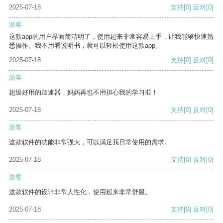
2025-07-18
支持
[0]
反对
[0]
游客
这款app的用户界面简洁明了，使用起来非常容易上手，让我能够快速熟
悉操作。我不用看说明书，就可以轻松使用这款app。
2025-07-18
支持
[0]
反对
[0]
游客
超级好用的加速器，妈妈再也不用担心我的学习啦！
2025-07-18
支持
[0]
反对
[0]
游客
这款软件的功能非常强大，可以满足我日常使用的需求。
2025-07-18
支持
[0]
反对
[0]
游客
这款软件的设计非常人性化，使用起来非常舒服。
2025-07-18
支持
[0]
反对
[0]