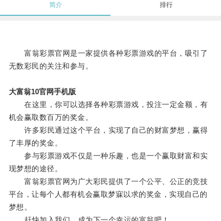
简介
排行
富翁彩票官网是一家提供各种彩票游戏的平台，吸引了
无数彩民的关注和参与。
大富翁10官网手机版
在这里，你可以选择各种彩票游戏，投注一定金额，有
机会赢取数百万的奖金。
许多彩民通过这个平台，实现了自己的财富梦想，赢得
了丰厚的奖金。
参与彩票游戏不仅是一种乐趣，也是一个赢取财富和实
现梦想的途径。
富翁彩票官网为广大彩民提供了一个公平、公正的竞技
平台，让每个人都有机会赢取梦寐以求的奖金，实现自己的
梦想。
赶快加入我们，成为下一个幸运的富翁吧！。