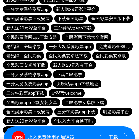
彩6娱乐手机端
全民彩票软件app下载
一分大发系统彩票app
新人送29元彩金平台
全民娱乐彩票下载安装
下载全民彩票
全民彩票安卓版下载
新人送29元彩金平台
三分钟彩票app下载
全民彩票官网app下载安装
全民彩票下载大全官网
老品牌—全民彩票
一分大发系统彩票app
免费送彩金68元
老品牌—全民彩票
全民彩票安卓版下载
全民彩票安卓版
全民彩票安卓版下载
新人送29元彩金平台
一分大发系统彩票app
下载全民彩票
一分大发系统彩票app
快乐彩票app下载地址
三分钟彩票app下载
6f彩票welcome
全民彩票app下载安装安卓
全民彩票安卓版下载
全民娱乐彩票下载安装
三分钟彩票app下载
明发彩票平台
新人送29元彩金平台
全民彩票平台换了吗
全民彩票官网app下载安装
永久免费使用的加速器
下载