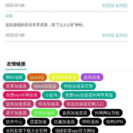
2025-07-09
支持
[0]
反对
[0]
游客
这款游戏的音乐非常优美，听了让人心旷神怡。
2025-07-09
支持
[0]
反对
[0]
友情链接
网站地图
QuickQ
旋风加速度器
旋风加速
坚果加速器
tiktok加速器
狗急加速器官网
免费vqn外网加速
小蓝鸟
免费vps加速器外网苹果版
旋风加速度器
快连加速器
快连加速器官网入口
原子加速器
快鸭加速器
旋风加速度器
外网网址导航
软件中心
雷霆加速
狂飙加速器
哔咔漫画
快鸭VPN
全民彩票下载大全官网
顶级彩票app官方网站