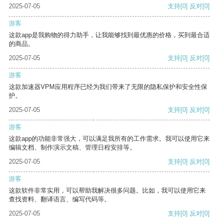
2025-07-05
支持
[0]
反对
[0]
游客
这款app是我购物的得力助手，让我能够找到最优惠的价格，买到最合适
的商品。
2025-07-05
支持
[0]
反对
[0]
游客
这款加速器VPM应用程序已经为我们带来了无限的隐私保护和安全性保
护。
2025-07-05
支持
[0]
反对
[0]
游客
这款app的功能非常强大，可以满足我所有的工作需求。我可以使用它来
编辑文档、制作演示文稿、管理日程安排等。
2025-07-05
支持
[0]
反对
[0]
游客
这款软件非常实用，可以帮助我解决很多问题。比如，我可以使用它来
查找资料、翻译语言、编写代码等。
2025-07-05
支持
[0]
反对
[0]