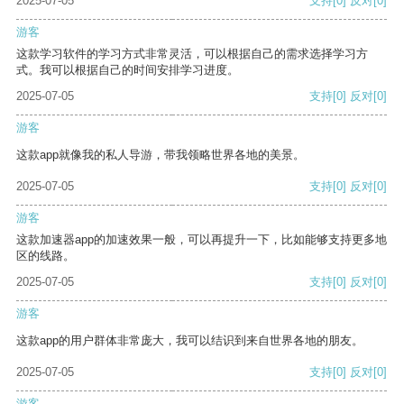
2025-07-05
支持
[0]
反对
[0]
游客
这款学习软件的学习方式非常灵活，可以根据自己的需求选择学习方
式。我可以根据自己的时间安排学习进度。
2025-07-05
支持
[0]
反对
[0]
游客
这款app就像我的私人导游，带我领略世界各地的美景。
2025-07-05
支持
[0]
反对
[0]
游客
这款加速器app的加速效果一般，可以再提升一下，比如能够支持更多地
区的线路。
2025-07-05
支持
[0]
反对
[0]
游客
这款app的用户群体非常庞大，我可以结识到来自世界各地的朋友。
2025-07-05
支持
[0]
反对
[0]
游客