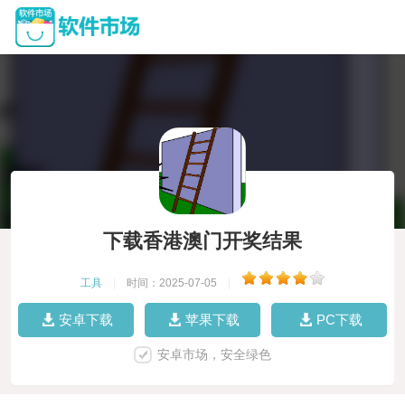
下载香港澳门开奖结果
工具
|
时间：2025-07-05
|
安卓下载
苹果下载
PC下载
安卓市场，安全绿色