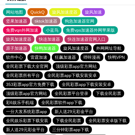
网站地图
QuickQ
旋风加速度器
旋风加速
坚果加速器
tiktok加速器
狗急加速器官网
免费vqn外网加速
小蓝鸟
免费vps加速器外网苹果版
旋风加速度器
快连加速器
快连加速器官网入口
原子加速器
快鸭加速器
旋风加速度器
外网网址导航
软件中心
雷霆加速
狂飙加速器
哔咔漫画
快鸭VPN
全民彩票下载大全官网
顶级彩票app官方网站
全民彩票所有平台
全民彩票app下载安装安卓
353彩票app官方免费下载
全民彩票app下载安装安卓
顶级彩票app官方网站
全民彩票平台登录
下载全民彩票
彩6娱乐手机端
全民彩票软件app下载
一分大发系统彩票app
新人送29元彩金平台
全民娱乐彩票下载安装
下载全民彩票
全民彩票安卓版下载
新人送29元彩金平台
三分钟彩票app下载