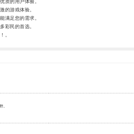
优质的用户体验。
激的游戏体验。
能满足您的需求。
多彩民的首选。
！。
野。