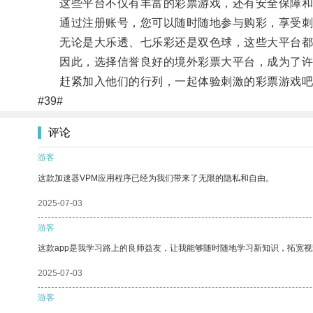
这些平台不仅有丰富的彩票游戏，还有安全保障和
通过注册账号，您可以随时随地参与购彩，享受刺
无论是大乐透、七乐彩还是双色球，这些大平台都
因此，选择信誉良好的境外彩票大平台，成为了许
赶紧加入他们的行列，一起体验刺激的彩票游戏吧
#39#
评论
游客
这款加速器VPM应用程序已经为我们带来了无限的隐私和自由。
2025-07-03
游客
这款app是我学习路上的良师益友，让我能够随时随地学习新知识，拓宽视
2025-07-03
游客