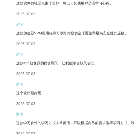
这款软件的社区氛围非常好，可以与其他用户交流学习心得。
2025-07-03
游客
这款加速器VPM应用程序可以给你提供全球覆盖和最高安全性的连接。
2025-07-03
游客
这款app就像我的财务顾问，让我能够省钱又省心。
2025-07-03
游客
这个软件很好用
2025-07-03
游客
这款学习软件的学习方式非常灵活，可以根据自己的需求选择学习方式。
2025-07-03