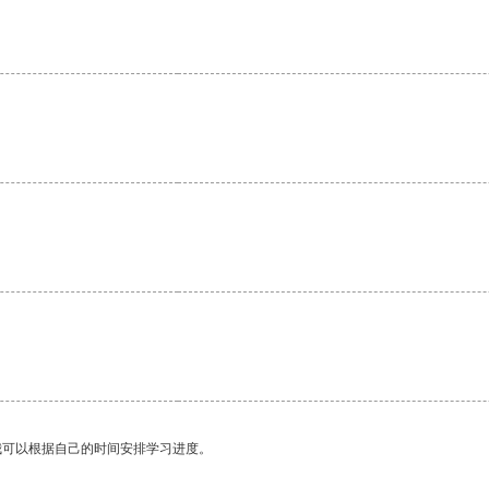
我可以根据自己的时间安排学习进度。