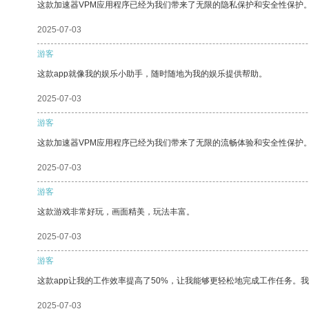
这款加速器VPM应用程序已经为我们带来了无限的隐私保护和安全性保护
2025-07-03
游客
这款app就像我的娱乐小助手，随时随地为我的娱乐提供帮助。
2025-07-03
游客
这款加速器VPM应用程序已经为我们带来了无限的流畅体验和安全性保护
2025-07-03
游客
这款游戏非常好玩，画面精美，玩法丰富。
2025-07-03
游客
这款app让我的工作效率提高了50%，让我能够更轻松地完成工作任务。
2025-07-03