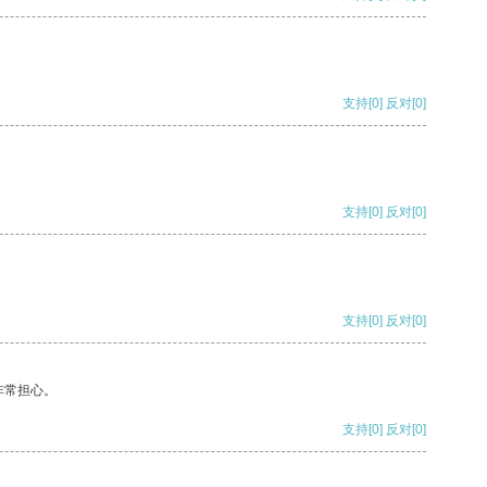
支持
[0]
反对
[0]
支持
[0]
反对
[0]
支持
[0]
反对
[0]
非常担心。
支持
[0]
反对
[0]