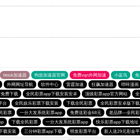
tiktok加速器
狗急加速器官网
免费vqn外网加速
小蓝鸟
免
外网网址导航
软件中心
雷霆加速
狂飙加速器
哔咔漫画
官方免费下载
全民彩票app下载安装安卓
顶级彩票app官方网站
全
平台
全民娱乐彩票下载安装
下载全民彩票
全民彩票安卓版下载
民彩票
一分大发系统彩票app
免费送彩金68元
老品牌—全民彩
p
下载全民彩票
一分大发系统彩票app
快乐彩票app下载地址
下载安装
三分钟彩票app下载
明发彩票平台
新人送29元彩金