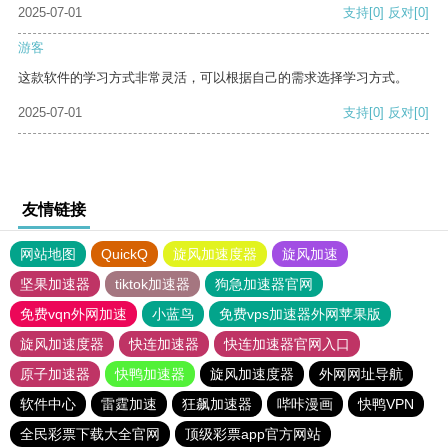
2025-07-01
支持
[0]
反对
[0]
游客
这款软件的学习方式非常灵活，可以根据自己的需求选择学习方式。
2025-07-01
支持
[0]
反对
[0]
友情链接
网站地图
QuickQ
旋风加速度器
旋风加速
坚果加速器
tiktok加速器
狗急加速器官网
免费vqn外网加速
小蓝鸟
免费vps加速器外网苹果版
旋风加速度器
快连加速器
快连加速器官网入口
原子加速器
快鸭加速器
旋风加速度器
外网网址导航
软件中心
雷霆加速
狂飙加速器
哔咔漫画
快鸭VPN
全民彩票下载大全官网
顶级彩票app官方网站