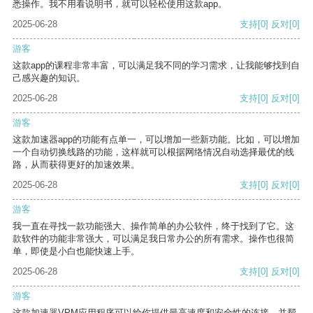
悉操作。我不用看说明书，就可以轻松使用这款app。
2025-06-28
支持
[0]
反对
[0]
游客
这款app的课程非常丰富，可以满足我不同的学习需求，让我能够找到自
己感兴趣的知识。
2025-06-28
支持
[0]
反对
[0]
游客
这款加速器app的功能有点单一，可以增加一些新功能。比如，可以增加
一个自动切换线路的功能，这样就可以根据网络情况自动选择最优的线
路，从而获得更好的加速效果。
2025-06-28
支持
[0]
反对
[0]
游客
我一直在寻找一款功能强大、操作简单的办公软件，终于找到了它。这
款软件的功能非常强大，可以满足我日常办公的所有需求。操作也很简
单，即使是小白也能快速上手。
2025-06-28
支持
[0]
反对
[0]
游客
这款加速器VPM应用程序可以给你提供最高速度和安全性的连接，并帮