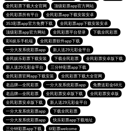
全民彩票下载大全官网
顶级彩票app官方网站
全民彩票所有平台
全民彩票app下载安装安卓
353彩票app官方免费下载
全民彩票app下载安装安卓
顶级彩票app官方网站
全民彩票平台登录
下载全民彩票
彩6娱乐手机端
全民彩票软件app下载
一分大发系统彩票app
新人送29元彩金平台
全民娱乐彩票下载安装
下载全民彩票
全民彩票安卓版下载
新人送29元彩金平台
三分钟彩票app下载
全民彩票官网app下载安装
全民彩票下载大全官网
老品牌—全民彩票
一分大发系统彩票app
免费送彩金68元
老品牌—全民彩票
全民彩票安卓版下载
全民彩票安卓版
全民彩票安卓版下载
新人送29元彩金平台
一分大发系统彩票app
下载全民彩票
一分大发系统彩票app
快乐彩票app下载地址
三分钟彩票app下载
6f彩票welcome