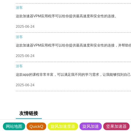
游客
这款加速器VPM应用程序可以给你提供最高速度和安全性的连接。
2025-06-24
游客
这款加速器VPM应用程序可以给你提供最高速度和安全性的连接，并帮助
2025-06-24
游客
这款app的课程非常丰富，可以满足我不同的学习需求，让我能够找到自
2025-06-24
友情链接
网站地图
QuickQ
旋风加速度器
旋风加速
坚果加速器