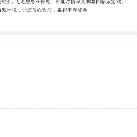
投注，无论您身在何处，都能尽情享受刺激的彩票游戏。
游戏环境，让您放心投注，赢得丰厚奖金。
。