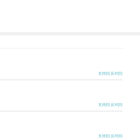
支持
[0]
反对
[0]
支持
[0]
反对
[0]
支持
[0]
反对
[0]