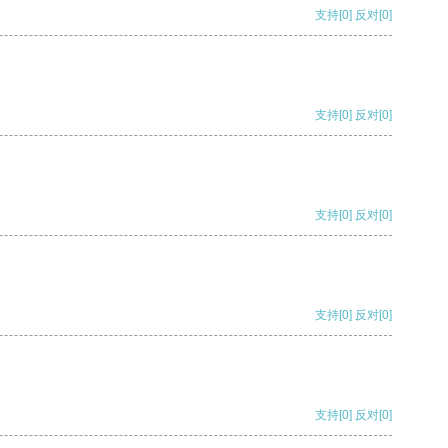
支持
[0]
反对
[0]
支持
[0]
反对
[0]
支持
[0]
反对
[0]
支持
[0]
反对
[0]
支持
[0]
反对
[0]