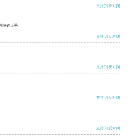
支持
[0]
反对
[0]
能快速上手。
支持
[0]
反对
[0]
支持
[0]
反对
[0]
支持
[0]
反对
[0]
支持
[0]
反对
[0]