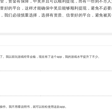
，资金有保障，中奖并且可以顺利提现，而有一些则不尽人
好的平台，这样才能确保中奖后能够顺利提现，避免不必要
我们必须慎重选择，选择有资质、信誉好的平台，避免被其
了。我以前玩游戏经常会输，现在有了这个app，我的游戏水平提升了不少。
操作。我不用看说明书，就可以轻松使用这款app。