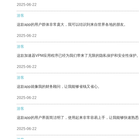
2025-06-22
游客
这款app的用户群体非常庞大，我可以结识到来自世界各地的朋友。
2025-06-22
游客
这款加速器VPM应用程序已经为我们带来了无限的隐私保护和安全性保护
2025-06-22
游客
这款app就像我的财务顾问，让我能够省钱又省心。
2025-06-22
游客
这款app的用户界面简洁明了，使用起来非常容易上手，让我能够快速熟
2025-06-22