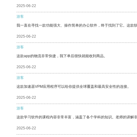
2025-06-22
游客
我一直在寻找一款功能强大、操作简单的办公软件，终于找到了它。这款
2025-06-22
游客
这款app的物流非常快捷，我下单后很快就能收到商品。
2025-06-22
游客
这款加速器VPM应用程序可以给你提供全球覆盖和最高安全性的连接。
2025-06-22
游客
这款学习软件的课程内容非常丰富，涵盖了各个学科的知识。老师的讲解
2025-06-22