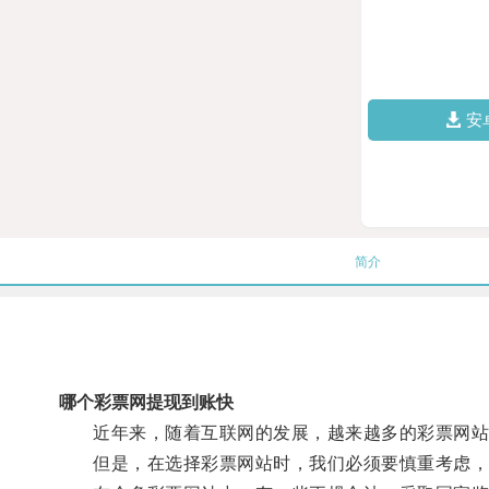
安
简介
哪个彩票网提现到账快
近年来，随着互联网的发展，越来越多的彩票网站
但是，在选择彩票网站时，我们必须要慎重考虑，毕