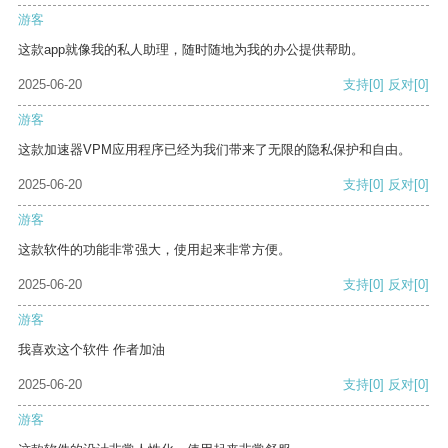
游客
这款app就像我的私人助理，随时随地为我的办公提供帮助。
2025-06-20
支持
[0]
反对
[0]
游客
这款加速器VPM应用程序已经为我们带来了无限的隐私保护和自由。
2025-06-20
支持
[0]
反对
[0]
游客
这款软件的功能非常强大，使用起来非常方便。
2025-06-20
支持
[0]
反对
[0]
游客
我喜欢这个软件 作者加油
2025-06-20
支持
[0]
反对
[0]
游客