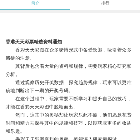
简介
排行
香港天天彩票精选资料通知
香彩天天彩图在众多赌博形式中备受欢迎，吸引着众多
赌徒的注意。
其背后包含着大量的资料和规律，需要玩家精心研究和
分析。
通过观察历史开奖数据、探究趋势规律，玩家可以更准
确地判断出下一期的开奖号码。
在这个过程中，玩家需要不断学习和提升自己的技巧，
才能在香彩天天彩图中脱颖而出。
然而，这其中的奥秘却让玩家乐此不疲，他们愿意花费
时间和精力去探寻其中的规律和技巧，以期获取更多的收益
和乐趣。
香彩天天彩图资料的奥秘，值得深入研究和探讨。