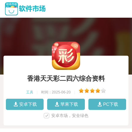
香港天天彩二四六综合资料
工具
|
时间：2025-06-20
|
安卓下载
苹果下载
PC下载
安卓市场，安全绿色