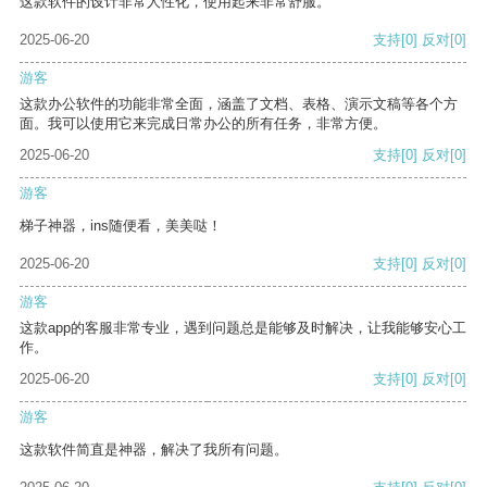
这款软件的设计非常人性化，使用起来非常舒服。
2025-06-20
支持
[0]
反对
[0]
游客
这款办公软件的功能非常全面，涵盖了文档、表格、演示文稿等各个方
面。我可以使用它来完成日常办公的所有任务，非常方便。
2025-06-20
支持
[0]
反对
[0]
游客
梯子神器，ins随便看，美美哒！
2025-06-20
支持
[0]
反对
[0]
游客
这款app的客服非常专业，遇到问题总是能够及时解决，让我能够安心工
作。
2025-06-20
支持
[0]
反对
[0]
游客
这款软件简直是神器，解决了我所有问题。