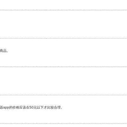
的商品。
器app的价格应该在50元以下才比较合理。