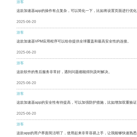
游客
这款加速器app的操作有点复杂，可以简化一下，比如将设置页面进行优化
2025-06-20
游客
这款加速器VPM应用程序可以给你提供全球覆盖和最高安全性的连接。
2025-06-20
游客
这款软件的售后服务非常好，遇到问题都能得到及时解决。
2025-06-20
游客
这款加速器app的安全性有待提高，可以加强防护措施，比如增加双重验证
2025-06-20
游客
这款app的用户界面简洁明了，使用起来非常容易上手，让我能够快速熟