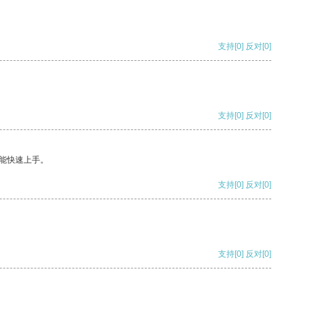
支持
[0]
反对
[0]
支持
[0]
反对
[0]
能快速上手。
支持
[0]
反对
[0]
支持
[0]
反对
[0]