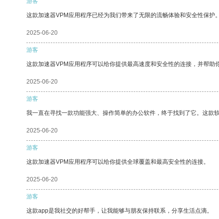
游客
这款加速器VPM应用程序已经为我们带来了无限的流畅体验和安全性保护
2025-06-20
游客
这款加速器VPM应用程序可以给你提供最高速度和安全性的连接，并帮助
2025-06-20
游客
我一直在寻找一款功能强大、操作简单的办公软件，终于找到了它。这款
2025-06-20
游客
这款加速器VPM应用程序可以给你提供全球覆盖和最高安全性的连接。
2025-06-20
游客
这款app是我社交的好帮手，让我能够与朋友保持联系，分享生活点滴。