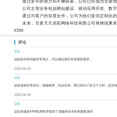
通过多年的努力和不懈探索，公司已经成为甘肃地
公司主营业务包括网站建设、移动应用开发、数字
通过与客户的深度合作，公司为他们提供定制化的
未来，甘肃天天添彩网络科技有限公司将继续秉承
#39#
评论
游客
这款软件的功能非常强大，可以满足我日常使用的需求。
2025-06-20
游客
这款游戏非常好玩，画面精美，玩法丰富。我已经玩了好几个小时，还没
2025-06-20
游客
这款加速器VPM应用程序提供了顶级的安全性和隐私保护。