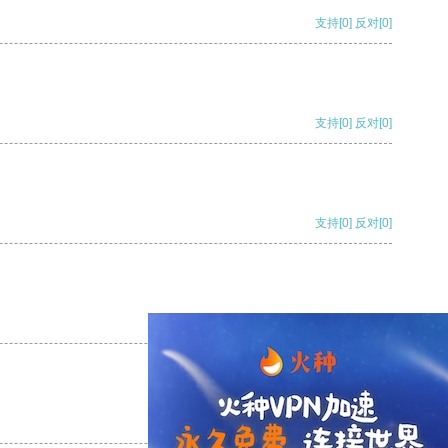
支持
[0]
反对
[0]
支持
[0]
反对
[0]
支持
[0]
反对
[0]
支持
[0]
反对
[0]
支持
[0]
反对
[0]