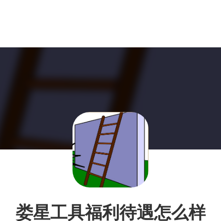
娄星工具福利待遇怎么样