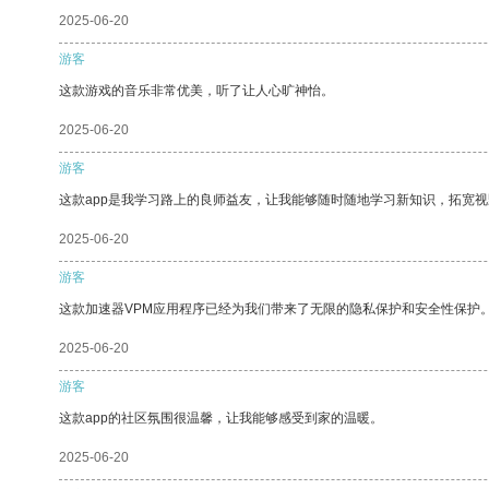
2025-06-20
游客
这款游戏的音乐非常优美，听了让人心旷神怡。
2025-06-20
游客
这款app是我学习路上的良师益友，让我能够随时随地学习新知识，拓宽视
2025-06-20
游客
这款加速器VPM应用程序已经为我们带来了无限的隐私保护和安全性保护
2025-06-20
游客
这款app的社区氛围很温馨，让我能够感受到家的温暖。
2025-06-20