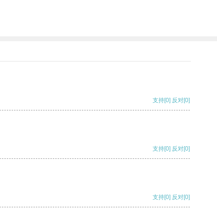
支持
[0]
反对
[0]
支持
[0]
反对
[0]
支持
[0]
反对
[0]