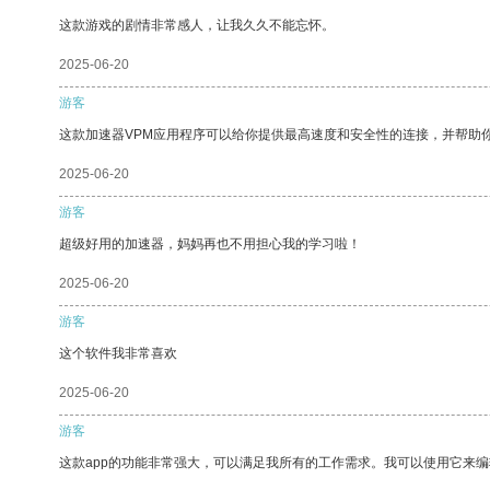
这款游戏的剧情非常感人，让我久久不能忘怀。
2025-06-20
游客
这款加速器VPM应用程序可以给你提供最高速度和安全性的连接，并帮助
2025-06-20
游客
超级好用的加速器，妈妈再也不用担心我的学习啦！
2025-06-20
游客
这个软件我非常喜欢
2025-06-20
游客
这款app的功能非常强大，可以满足我所有的工作需求。我可以使用它来