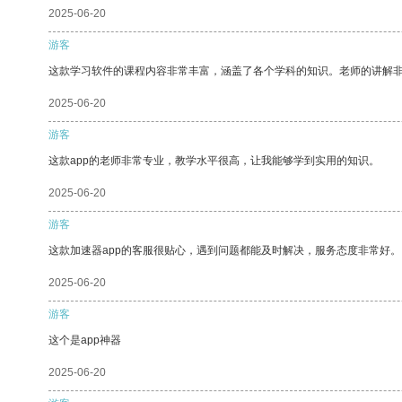
2025-06-20
游客
这款学习软件的课程内容非常丰富，涵盖了各个学科的知识。老师的讲解
2025-06-20
游客
这款app的老师非常专业，教学水平很高，让我能够学到实用的知识。
2025-06-20
游客
这款加速器app的客服很贴心，遇到问题都能及时解决，服务态度非常好。
2025-06-20
游客
这个是app神器
2025-06-20