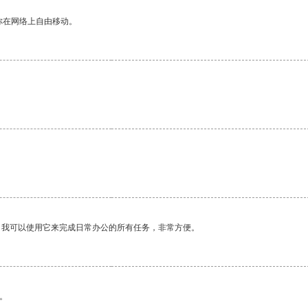
你在网络上自由移动。
。
。我可以使用它来完成日常办公的所有任务，非常方便。
。