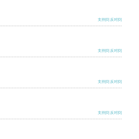
支持
[0]
反对
[0]
支持
[0]
反对
[0]
支持
[0]
反对
[0]
支持
[0]
反对
[0]