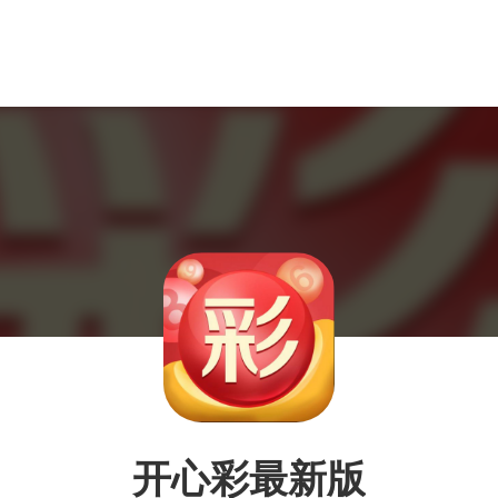
开心彩最新版