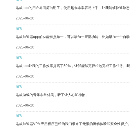
这款app的用户界面简洁明了，使用起来非常容易上手，让我能够快速熟
2025-06-20
游客
这款加速器app的功能有点单一，可以增加一些新功能，比如增加一个自
2025-06-20
游客
这款app让我的工作效率提高了50%，让我能够更轻松地完成工作任务。
2025-06-20
游客
这款游戏的音乐非常优美，听了让人心旷神怡。
2025-06-20
游客
这款加速器VPM应用程序已经为我们带来了无限的流畅体验和安全性保护