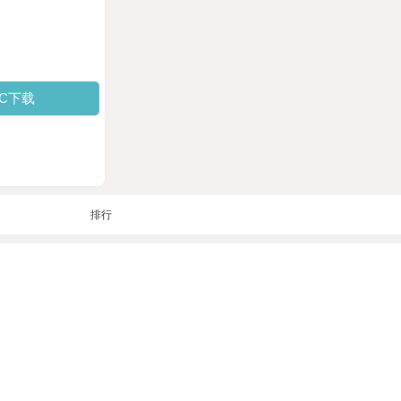
PC下载
排行