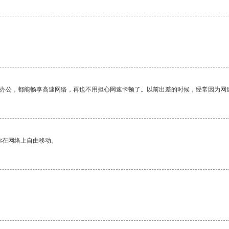
作办公，都能畅享高速网络，再也不用担心网速卡顿了。以前出差的时候，经常因为网
你在网络上自由移动。