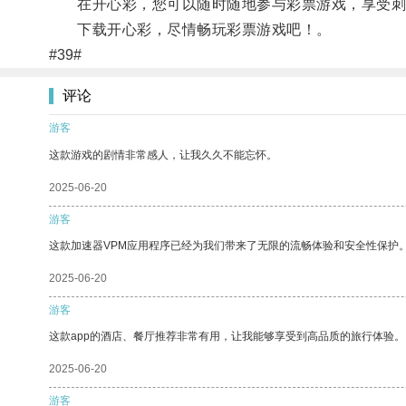
在开心彩，您可以随时随地参与彩票游戏，享受刺
下载开心彩，尽情畅玩彩票游戏吧！。
#39#
评论
游客
这款游戏的剧情非常感人，让我久久不能忘怀。
2025-06-20
游客
这款加速器VPM应用程序已经为我们带来了无限的流畅体验和安全性保护
2025-06-20
游客
这款app的酒店、餐厅推荐非常有用，让我能够享受到高品质的旅行体验。
2025-06-20
游客