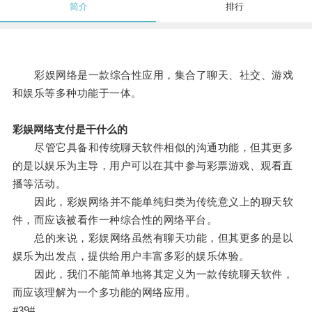
简介
排行
彩娱网络是一款综合性应用，集合了聊天、社交、游戏
和娱乐等多种功能于一体。
彩娱网络支付是干什么的
尽管它具备和传统聊天软件相似的沟通功能，但其更多
的是以娱乐为主导，用户可以在其中参与彩票游戏、观看直
播等活动。
因此，彩娱网络并不能单纯归类为传统意义上的聊天软
件，而应该被看作一种综合性的网络平台。
总的来说，彩娱网络虽然有聊天功能，但其更多的是以
娱乐为出发点，提供给用户丰富多彩的娱乐体验。
因此，我们不能简单地将其定义为一款传统聊天软件，
而应该理解为一个多功能的网络应用。
#39#