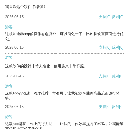
我喜欢这个软件 作者加油
2025-06-15
支持
[0]
反对
[0]
游客
这款加速器app的操作有点复杂，可以简化一下，比如将设置页面进行优
化。
2025-06-15
支持
[0]
反对
[0]
游客
这款软件的设计非常人性化，使用起来非常舒服。
2025-06-15
支持
[0]
反对
[0]
游客
这款app的酒店、餐厅推荐非常有用，让我能够享受到高品质的旅行体
验。
2025-06-15
支持
[0]
反对
[0]
游客
这款app是我工作上的得力助手，让我的工作效率提高了50%，让我能够
更轻松地完成工作任务。