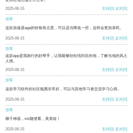
2025-06-15
支持
[0]
反对
[0]
游客
这款加速器app的价格有点贵，可以适当降低一些，这样会更加亲民。
2025-06-15
支持
[0]
反对
[0]
游客
这款app是我旅行的好帮手，让我能够轻松找到目的地，了解当地的风土
人情。
2025-06-15
支持
[0]
反对
[0]
游客
这款学习软件的社区氛围非常好，可以与其他学习者交流学习心得。
2025-06-15
支持
[0]
反对
[0]
游客
梯子神器，ins随便看，美美哒！
2025-06-15
支持
[0]
反对
[0]