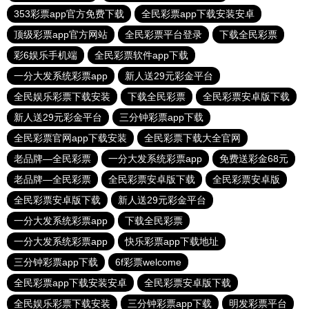
353彩票app官方免费下载
全民彩票app下载安装安卓
顶级彩票app官方网站
全民彩票平台登录
下载全民彩票
彩6娱乐手机端
全民彩票软件app下载
一分大发系统彩票app
新人送29元彩金平台
全民娱乐彩票下载安装
下载全民彩票
全民彩票安卓版下载
新人送29元彩金平台
三分钟彩票app下载
全民彩票官网app下载安装
全民彩票下载大全官网
老品牌—全民彩票
一分大发系统彩票app
免费送彩金68元
老品牌—全民彩票
全民彩票安卓版下载
全民彩票安卓版
全民彩票安卓版下载
新人送29元彩金平台
一分大发系统彩票app
下载全民彩票
一分大发系统彩票app
快乐彩票app下载地址
三分钟彩票app下载
6f彩票welcome
全民彩票app下载安装安卓
全民彩票安卓版下载
全民娱乐彩票下载安装
三分钟彩票app下载
明发彩票平台