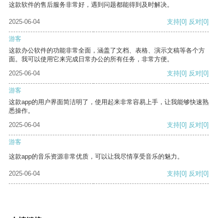
这款软件的售后服务非常好，遇到问题都能得到及时解决。
2025-06-04
支持
[0]
反对
[0]
游客
这款办公软件的功能非常全面，涵盖了文档、表格、演示文稿等各个方
面。我可以使用它来完成日常办公的所有任务，非常方便。
2025-06-04
支持
[0]
反对
[0]
游客
这款app的用户界面简洁明了，使用起来非常容易上手，让我能够快速熟
悉操作。
2025-06-04
支持
[0]
反对
[0]
游客
这款app的音乐资源非常优质，可以让我尽情享受音乐的魅力。
2025-06-04
支持
[0]
反对
[0]