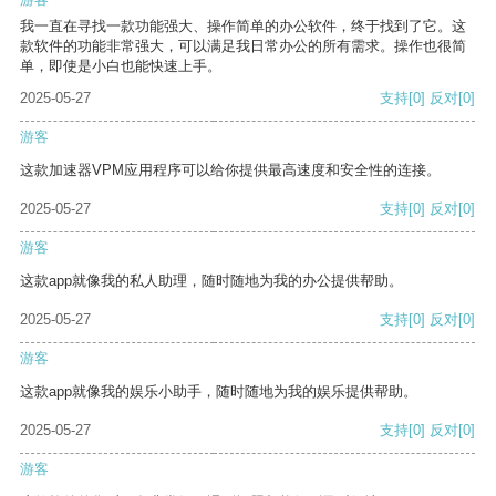
我一直在寻找一款功能强大、操作简单的办公软件，终于找到了它。这
款软件的功能非常强大，可以满足我日常办公的所有需求。操作也很简
单，即使是小白也能快速上手。
2025-05-27
支持
[0]
反对
[0]
游客
这款加速器VPM应用程序可以给你提供最高速度和安全性的连接。
2025-05-27
支持
[0]
反对
[0]
游客
这款app就像我的私人助理，随时随地为我的办公提供帮助。
2025-05-27
支持
[0]
反对
[0]
游客
这款app就像我的娱乐小助手，随时随地为我的娱乐提供帮助。
2025-05-27
支持
[0]
反对
[0]
游客