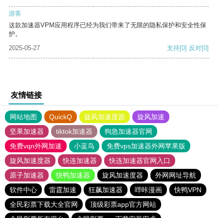
游客
这款加速器VPM应用程序已经为我们带来了无限的隐私保护和安全性保
护。
2025-05-27
支持
[0]
反对
[0]
友情链接
网站地图
QuickQ
旋风加速度器
旋风加速
坚果加速器
tiktok加速器
狗急加速器官网
免费vqn外网加速
小蓝鸟
免费vps加速器外网苹果版
旋风加速度器
快连加速器
快连加速器官网入口
原子加速器
快鸭加速器
旋风加速度器
外网网址导航
软件中心
雷霆加速
狂飙加速器
哔咔漫画
快鸭VPN
全民彩票下载大全官网
顶级彩票app官方网站