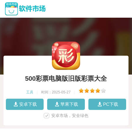
500彩票电脑版旧版彩票大全
工具
|
时间：2025-05-27
|
安卓下载
苹果下载
PC下载
安卓市场，安全绿色