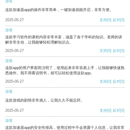
游客
这款加速器app的操作非常简单，一键加速就能开启，非常方便。
2025-05-27
支持
[0]
反对
[0]
游客
这款学习软件的课程内容非常丰富，涵盖了各个学科的知识。老师的讲
解非常生动，让我能够轻松理解知识点。
2025-05-27
支持
[0]
反对
[0]
游客
这款app的用户界面简洁明了，使用起来非常容易上手，让我能够快速熟
悉操作。我不用看说明书，就可以轻松使用这款app。
2025-05-27
支持
[0]
反对
[0]
游客
这款游戏的剧情非常感人，让我久久不能忘怀。
2025-05-27
支持
[0]
反对
[0]
游客
这款加速器app的安全性很高，使用过程中不会泄露个人信息，让我非常