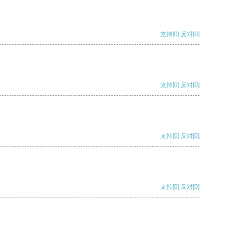
支持
[0]
反对
[0]
支持
[0]
反对
[0]
支持
[0]
反对
[0]
支持
[0]
反对
[0]