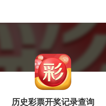
历史彩票开奖记录查询