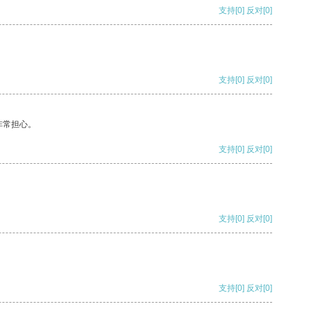
支持
[0]
反对
[0]
支持
[0]
反对
[0]
非常担心。
支持
[0]
反对
[0]
支持
[0]
反对
[0]
支持
[0]
反对
[0]