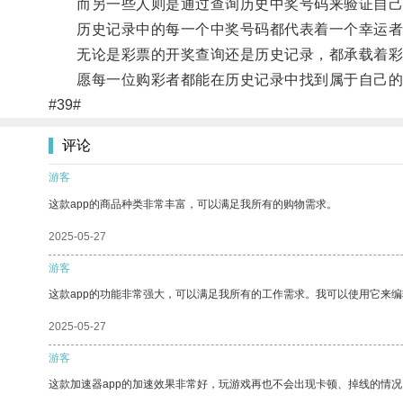
而另一些人则是通过查询历史中奖号码来验证自己
历史记录中的每一个中奖号码都代表着一个幸运者
无论是彩票的开奖查询还是历史记录，都承载着彩
愿每一位购彩者都能在历史记录中找到属于自己的
#39#
评论
游客
这款app的商品种类非常丰富，可以满足我所有的购物需求。
2025-05-27
游客
这款app的功能非常强大，可以满足我所有的工作需求。我可以使用它来
2025-05-27
游客
这款加速器app的加速效果非常好，玩游戏再也不会出现卡顿、掉线的情况