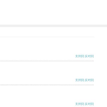
支持
[0]
反对
[0]
支持
[0]
反对
[0]
支持
[0]
反对
[0]