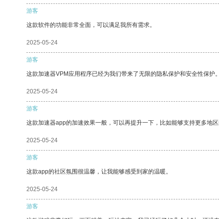
游客
这款软件的功能非常全面，可以满足我所有需求。
2025-05-24
游客
这款加速器VPM应用程序已经为我们带来了无限的隐私保护和安全性保护
2025-05-24
游客
这款加速器app的加速效果一般，可以再提升一下，比如能够支持更多地
2025-05-24
游客
这款app的社区氛围很温馨，让我能够感受到家的温暖。
2025-05-24
游客