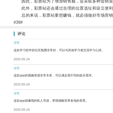
因此，彩票站为了增加销售额，会采取多种促销策
此外，彩票站还会通过合理的位置选址和设立便利
总的来说，彩票站要想赚钱，就必须做好市场营销
#39#
评论
游客
这款学习软件的社区氛围非常好，可以与其他学习者交流学习心得。
2025-05-24
游客
这款app的视频资源非常丰富，可以满足我不同的娱乐需求。
2025-05-24
游客
这款app就像我的私人导游，带我领略世界各地的美景。
2025-05-24