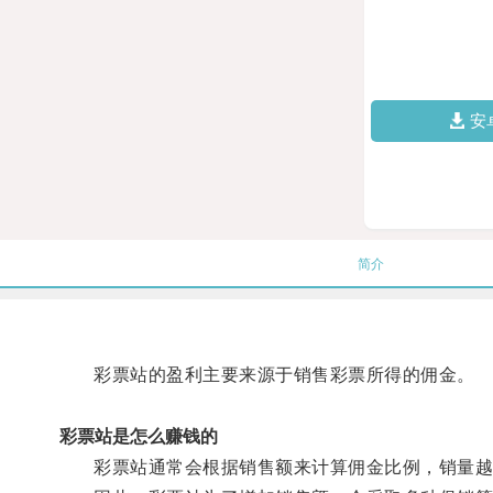
安
简介
彩票站的盈利主要来源于销售彩票所得的佣金。
彩票站是怎么赚钱的
彩票站通常会根据销售额来计算佣金比例，销量越