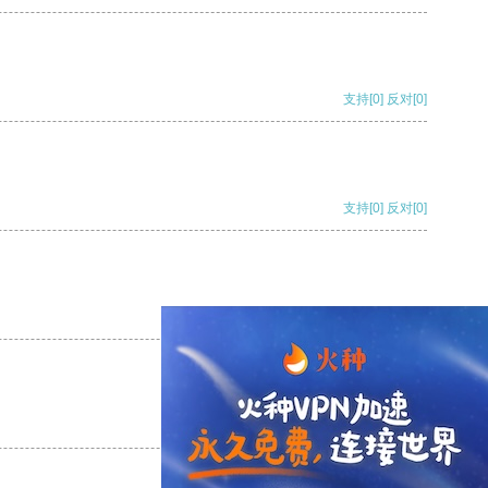
支持
[0]
反对
[0]
支持
[0]
反对
[0]
支持
[0]
反对
[0]
支持
[0]
反对
[0]