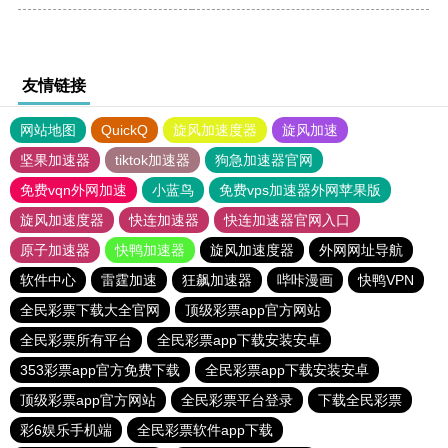
友情链接
网站地图
QuickQ
旋风加速度器
旋风加速
坚果加速器
tiktok加速器
狗急加速器官网
免费vqn外网加速
小蓝鸟
免费vps加速器外网苹果版
旋风加速度器
快连加速器
快连加速器官网入口
原子加速器
快鸭加速器
旋风加速度器
外网网址导航
软件中心
雷霆加速
狂飙加速器
哔咔漫画
快鸭VPN
全民彩票下载大全官网
顶级彩票app官方网站
全民彩票所有平台
全民彩票app下载安装安卓
353彩票app官方免费下载
全民彩票app下载安装安卓
顶级彩票app官方网站
全民彩票平台登录
下载全民彩票
彩6娱乐手机端
全民彩票软件app下载