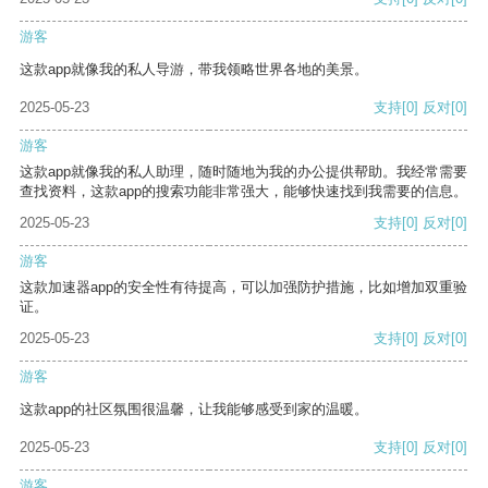
游客
这款app就像我的私人导游，带我领略世界各地的美景。
2025-05-23
支持
[0]
反对
[0]
游客
这款app就像我的私人助理，随时随地为我的办公提供帮助。我经常需要
查找资料，这款app的搜索功能非常强大，能够快速找到我需要的信息。
2025-05-23
支持
[0]
反对
[0]
游客
这款加速器app的安全性有待提高，可以加强防护措施，比如增加双重验
证。
2025-05-23
支持
[0]
反对
[0]
游客
这款app的社区氛围很温馨，让我能够感受到家的温暖。
2025-05-23
支持
[0]
反对
[0]
游客