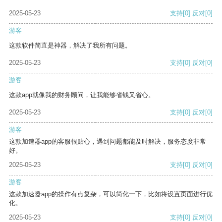
2025-05-23
支持
[0]
反对
[0]
游客
这款软件简直是神器，解决了我所有问题。
2025-05-23
支持
[0]
反对
[0]
游客
这款app就像我的财务顾问，让我能够省钱又省心。
2025-05-23
支持
[0]
反对
[0]
游客
这款加速器app的客服很贴心，遇到问题都能及时解决，服务态度非常
好。
2025-05-23
支持
[0]
反对
[0]
游客
这款加速器app的操作有点复杂，可以简化一下，比如将设置页面进行优
化。
2025-05-23
支持
[0]
反对
[0]