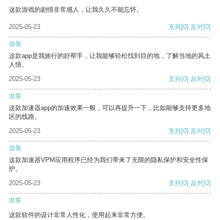
这款游戏的剧情非常感人，让我久久不能忘怀。
2025-05-23
支持
[0]
反对
[0]
游客
这款app是我旅行的好帮手，让我能够轻松找到目的地，了解当地的风土
人情。
2025-05-23
支持
[0]
反对
[0]
游客
这款加速器app的加速效果一般，可以再提升一下，比如能够支持更多地
区的线路。
2025-05-23
支持
[0]
反对
[0]
游客
这款加速器VPM应用程序已经为我们带来了无限的隐私保护和安全性保
护。
2025-05-23
支持
[0]
反对
[0]
游客
这款软件的设计非常人性化，使用起来非常方便。