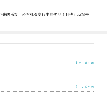
。
带来的乐趣，还有机会赢取丰厚奖品！赶快行动起来
支持
[0]
反对
[0]
支持
[0]
反对
[0]