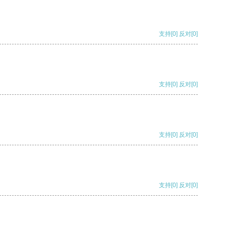
支持
[0]
反对
[0]
支持
[0]
反对
[0]
支持
[0]
反对
[0]
支持
[0]
反对
[0]