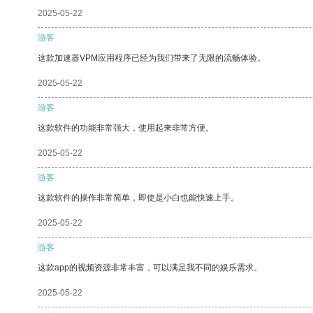
2025-05-22
游客
这款加速器VPM应用程序已经为我们带来了无限的流畅体验。
2025-05-22
游客
这款软件的功能非常强大，使用起来非常方便。
2025-05-22
游客
这款软件的操作非常简单，即使是小白也能快速上手。
2025-05-22
游客
这款app的视频资源非常丰富，可以满足我不同的娱乐需求。
2025-05-22