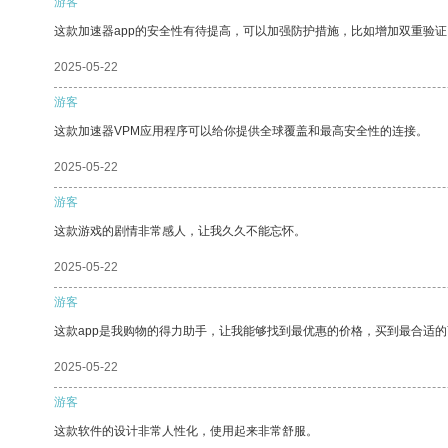
游客
这款加速器app的安全性有待提高，可以加强防护措施，比如增加双重验证
2025-05-22
游客
这款加速器VPM应用程序可以给你提供全球覆盖和最高安全性的连接。
2025-05-22
游客
这款游戏的剧情非常感人，让我久久不能忘怀。
2025-05-22
游客
这款app是我购物的得力助手，让我能够找到最优惠的价格，买到最合适
2025-05-22
游客
这款软件的设计非常人性化，使用起来非常舒服。