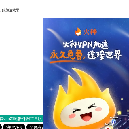
好的加速效果。
支持
[0]
反对
[0]
支持
[0]
反对
[0]
支持
[0]
反对
[0]
费vps加速器外网苹果版
旋风加速度器
快连加速器
快鸭VPN
全民彩票下载大全官网
顶级彩票app官方网站