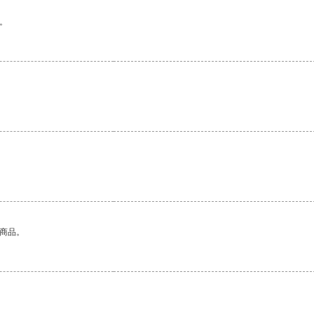
。
的商品。