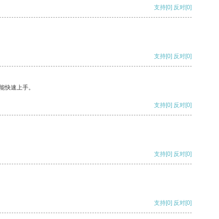
支持
[0]
反对
[0]
支持
[0]
反对
[0]
能快速上手。
支持
[0]
反对
[0]
支持
[0]
反对
[0]
支持
[0]
反对
[0]