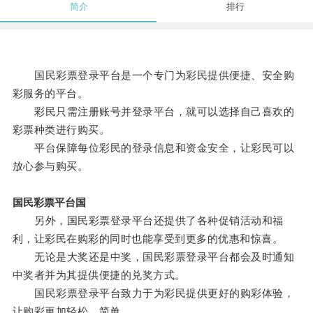
简介
排行
国民彩票登录平台是一个专门为彩民提供便捷、安全购
彩服务的平台。
彩民只需注册账号并登录平台，就可以选择自己喜欢的
彩票种类进行购买。
平台保障每位彩民的登录信息和资金安全，让彩民可以
放心参与购买。
国民彩票平台国
另外，国民彩票登录平台还提供了各种促销活动和福
利，让彩民在购彩的同时也能享受到更多的优惠和惊喜。
无论是大奖还是中奖，国民彩票登录平台都会及时通知
中奖者并为其提供便捷的兑奖方式。
国民彩票登录平台致力于为彩民提供更好的购彩体验，
让购彩更加轻松、简单。