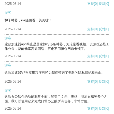
2025-05-14
支持
[0]
反对
[0]
游客
梯子神器，ins随便看，美美哒！
2025-05-14
支持
[0]
反对
[0]
游客
这款加速器app简直是居家旅行必备神器，无论是看视频、玩游戏还是工
作办公，都能畅享高速网络，再也不用担心网速卡顿了。
2025-05-14
支持
[0]
反对
[0]
游客
这款加速器VPM应用程序已经为我们带来了无限的隐私保护和自由。
2025-05-14
支持
[0]
反对
[0]
游客
这款办公软件的功能非常全面，涵盖了文档、表格、演示文稿等各个方
面。我可以使用它来完成日常办公的所有任务，非常方便。
2025-05-14
支持
[0]
反对
[0]