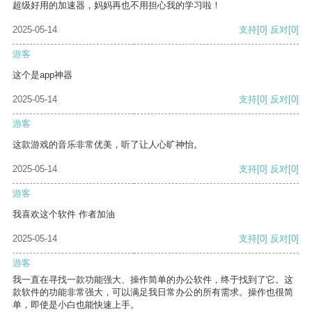
超级好用的加速器，妈妈再也不用担心我的学习啦！
2025-05-14
支持
[0]
反对
[0]
游客
这个是app神器
2025-05-14
支持
[0]
反对
[0]
游客
这款游戏的音乐非常优美，听了让人心旷神怡。
2025-05-14
支持
[0]
反对
[0]
游客
我喜欢这个软件 作者加油
2025-05-14
支持
[0]
反对
[0]
游客
我一直在寻找一款功能强大、操作简单的办公软件，终于找到了它。这
款软件的功能非常强大，可以满足我日常办公的所有需求。操作也很简
单，即使是小白也能快速上手。