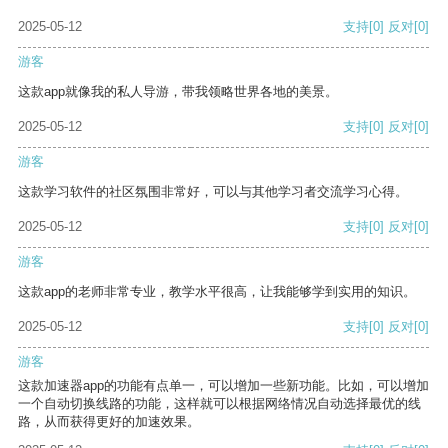
2025-05-12
支持
[0]
反对
[0]
游客
这款app就像我的私人导游，带我领略世界各地的美景。
2025-05-12
支持
[0]
反对
[0]
游客
这款学习软件的社区氛围非常好，可以与其他学习者交流学习心得。
2025-05-12
支持
[0]
反对
[0]
游客
这款app的老师非常专业，教学水平很高，让我能够学到实用的知识。
2025-05-12
支持
[0]
反对
[0]
游客
这款加速器app的功能有点单一，可以增加一些新功能。比如，可以增加
一个自动切换线路的功能，这样就可以根据网络情况自动选择最优的线
路，从而获得更好的加速效果。