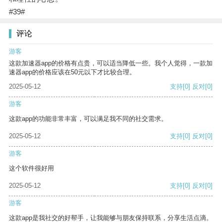
#39#
评论
游客
这款加速器app的价格有点贵，可以适当降低一些。我个人觉得，一款加
速器app的价格应该在50元以下才比较合理。
2025-05-12
支持
[0]
反对
[0]
游客
这款app的功能非常丰富，可以满足我不同的社交需求。
2025-05-12
支持
[0]
反对
[0]
游客
这个软件很好用
2025-05-12
支持
[0]
反对
[0]
游客
这款app是我社交的好帮手，让我能够与朋友保持联系，分享生活点滴。