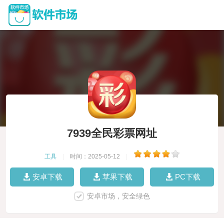
7939全民彩票网址
工具
|
时间：2025-05-12
|
安卓下载
苹果下载
PC下载
安卓市场，安全绿色