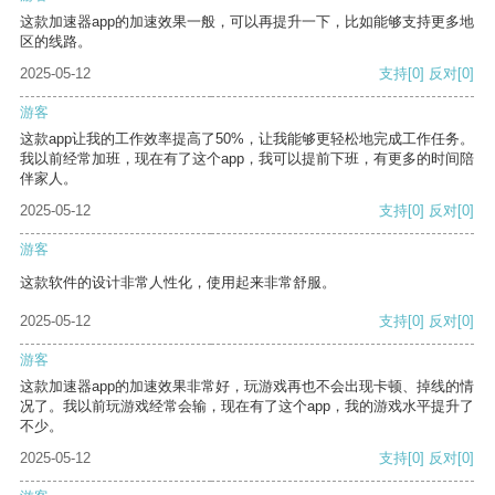
这款加速器app的加速效果一般，可以再提升一下，比如能够支持更多地
区的线路。
2025-05-12
支持
[0]
反对
[0]
游客
这款app让我的工作效率提高了50%，让我能够更轻松地完成工作任务。
我以前经常加班，现在有了这个app，我可以提前下班，有更多的时间陪
伴家人。
2025-05-12
支持
[0]
反对
[0]
游客
这款软件的设计非常人性化，使用起来非常舒服。
2025-05-12
支持
[0]
反对
[0]
游客
这款加速器app的加速效果非常好，玩游戏再也不会出现卡顿、掉线的情
况了。我以前玩游戏经常会输，现在有了这个app，我的游戏水平提升了
不少。
2025-05-12
支持
[0]
反对
[0]