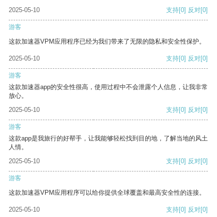
2025-05-10
支持
[0]
反对
[0]
游客
这款加速器VPM应用程序已经为我们带来了无限的隐私和安全性保护。
2025-05-10
支持
[0]
反对
[0]
游客
这款加速器app的安全性很高，使用过程中不会泄露个人信息，让我非常
放心。
2025-05-10
支持
[0]
反对
[0]
游客
这款app是我旅行的好帮手，让我能够轻松找到目的地，了解当地的风土
人情。
2025-05-10
支持
[0]
反对
[0]
游客
这款加速器VPM应用程序可以给你提供全球覆盖和最高安全性的连接。
2025-05-10
支持
[0]
反对
[0]