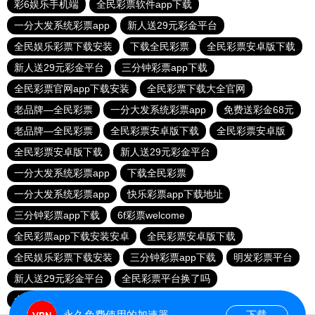
彩6娱乐手机端
全民彩票软件app下载
一分大发系统彩票app
新人送29元彩金平台
全民娱乐彩票下载安装
下载全民彩票
全民彩票安卓版下载
新人送29元彩金平台
三分钟彩票app下载
全民彩票官网app下载安装
全民彩票下载大全官网
老品牌—全民彩票
一分大发系统彩票app
免费送彩金68元
老品牌—全民彩票
全民彩票安卓版下载
全民彩票安卓版
全民彩票安卓版下载
新人送29元彩金平台
一分大发系统彩票app
下载全民彩票
一分大发系统彩票app
快乐彩票app下载地址
三分钟彩票app下载
6f彩票welcome
全民彩票app下载安装安卓
全民彩票安卓版下载
全民娱乐彩票下载安装
三分钟彩票app下载
明发彩票平台
新人送29元彩金平台
全民彩票平台换了吗
全民彩票官网app下载安装
永久免费使用的加速器
下载