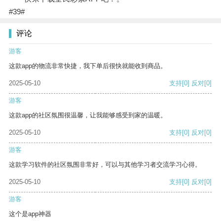
#39#
评论
游客
这款app的物流非常快捷，我下单后很快就能收到商品。
2025-05-10
支持
[0]
反对
[0]
游客
这款app的社区氛围很温馨，让我能够感受到家的温暖。
2025-05-10
支持
[0]
反对
[0]
游客
这款学习软件的社区氛围非常好，可以与其他学习者交流学习心得。
2025-05-10
支持
[0]
反对
[0]
游客
这个是app神器