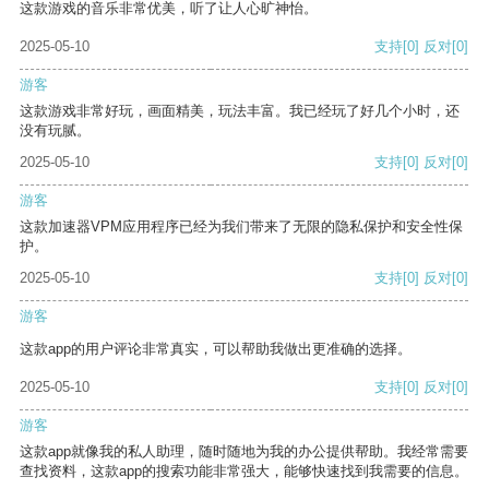
这款游戏的音乐非常优美，听了让人心旷神怡。
2025-05-10
支持
[0]
反对
[0]
游客
这款游戏非常好玩，画面精美，玩法丰富。我已经玩了好几个小时，还
没有玩腻。
2025-05-10
支持
[0]
反对
[0]
游客
这款加速器VPM应用程序已经为我们带来了无限的隐私保护和安全性保
护。
2025-05-10
支持
[0]
反对
[0]
游客
这款app的用户评论非常真实，可以帮助我做出更准确的选择。
2025-05-10
支持
[0]
反对
[0]
游客
这款app就像我的私人助理，随时随地为我的办公提供帮助。我经常需要
查找资料，这款app的搜索功能非常强大，能够快速找到我需要的信息。