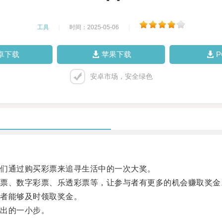
工具
|
时间：2025-05-06
|
卓下载
苹果下载
安卓市场，安全绿色
们通过购买彩票来追寻生活中的一次大奖。
、数字彩票、乐透彩票等，让参与者有更多的机会赚取奖金
者能够及时领取奖金。
出的一小步。