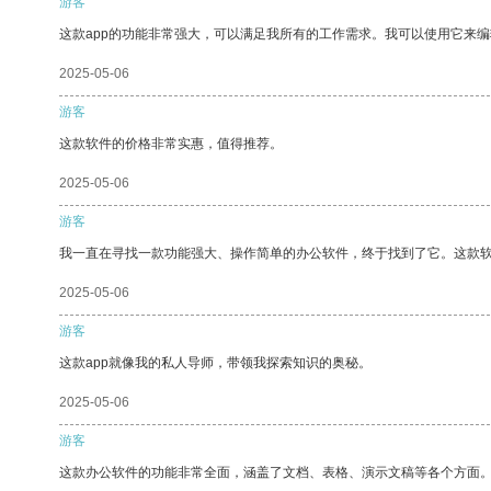
游客
这款app的功能非常强大，可以满足我所有的工作需求。我可以使用它来
2025-05-06
游客
这款软件的价格非常实惠，值得推荐。
2025-05-06
游客
我一直在寻找一款功能强大、操作简单的办公软件，终于找到了它。这款
2025-05-06
游客
这款app就像我的私人导师，带领我探索知识的奥秘。
2025-05-06
游客
这款办公软件的功能非常全面，涵盖了文档、表格、演示文稿等各个方面