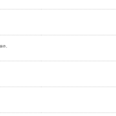
悉操作。
。