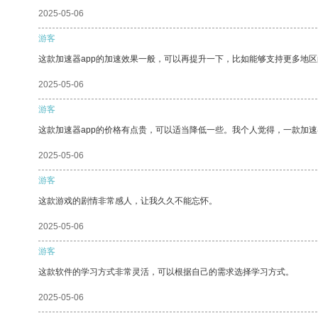
2025-05-06
游客
这款加速器app的加速效果一般，可以再提升一下，比如能够支持更多地
2025-05-06
游客
这款加速器app的价格有点贵，可以适当降低一些。我个人觉得，一款加速
2025-05-06
游客
这款游戏的剧情非常感人，让我久久不能忘怀。
2025-05-06
游客
这款软件的学习方式非常灵活，可以根据自己的需求选择学习方式。
2025-05-06