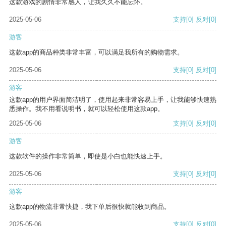
这款游戏的剧情非常感人，让我久久不能忘怀。
2025-05-06
支持
[0]
反对
[0]
游客
这款app的商品种类非常丰富，可以满足我所有的购物需求。
2025-05-06
支持
[0]
反对
[0]
游客
这款app的用户界面简洁明了，使用起来非常容易上手，让我能够快速熟
悉操作。我不用看说明书，就可以轻松使用这款app。
2025-05-06
支持
[0]
反对
[0]
游客
这款软件的操作非常简单，即使是小白也能快速上手。
2025-05-06
支持
[0]
反对
[0]
游客
这款app的物流非常快捷，我下单后很快就能收到商品。
2025-05-06
支持
[0]
反对
[0]