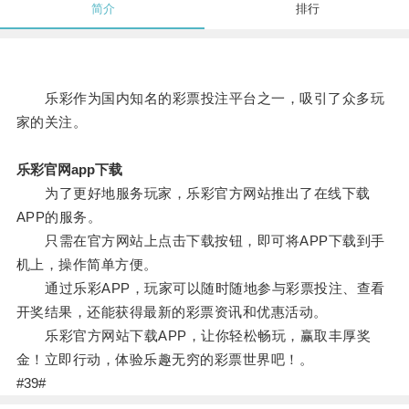
简介
排行
乐彩作为国内知名的彩票投注平台之一，吸引了众多玩
家的关注。
乐彩官网app下载
为了更好地服务玩家，乐彩官方网站推出了在线下载
APP的服务。
只需在官方网站上点击下载按钮，即可将APP下载到手
机上，操作简单方便。
通过乐彩APP，玩家可以随时随地参与彩票投注、查看
开奖结果，还能获得最新的彩票资讯和优惠活动。
乐彩官方网站下载APP，让你轻松畅玩，赢取丰厚奖
金！立即行动，体验乐趣无穷的彩票世界吧！。
#39#