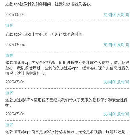
这款app就像我的财务顾问，让我能够省钱又省心。
2025-05-04
支持
[0]
反对
[0]
游客
这款app的游戏非常好玩，可以让我消磨时间。
2025-05-04
支持
[0]
反对
[0]
游客
这款加速器app的安全性很高，使用过程中不会泄露个人信息，这让我很
放心。我以前使用过一些其他的加速器app，经常会出现个人信息泄露的
情况，这让我非常担心。
2025-05-04
支持
[0]
反对
[0]
游客
这款加速器VPM应用程序已经为我们带来了无限的隐私保护和安全性保
护。
2025-05-04
支持
[0]
反对
[0]
游客
这款加速器app简直是居家旅行必备神器，无论是看视频、玩游戏还是工