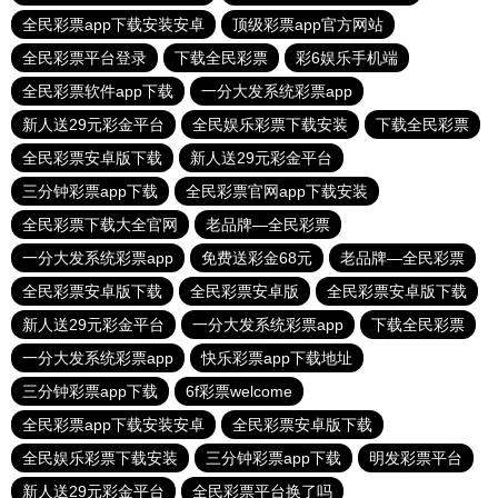
全民彩票app下载安装安卓
顶级彩票app官方网站
全民彩票平台登录
下载全民彩票
彩6娱乐手机端
全民彩票软件app下载
一分大发系统彩票app
新人送29元彩金平台
全民娱乐彩票下载安装
下载全民彩票
全民彩票安卓版下载
新人送29元彩金平台
三分钟彩票app下载
全民彩票官网app下载安装
全民彩票下载大全官网
老品牌—全民彩票
一分大发系统彩票app
免费送彩金68元
老品牌—全民彩票
全民彩票安卓版下载
全民彩票安卓版
全民彩票安卓版下载
新人送29元彩金平台
一分大发系统彩票app
下载全民彩票
一分大发系统彩票app
快乐彩票app下载地址
三分钟彩票app下载
6f彩票welcome
全民彩票app下载安装安卓
全民彩票安卓版下载
全民娱乐彩票下载安装
三分钟彩票app下载
明发彩票平台
新人送29元彩金平台
全民彩票平台换了吗