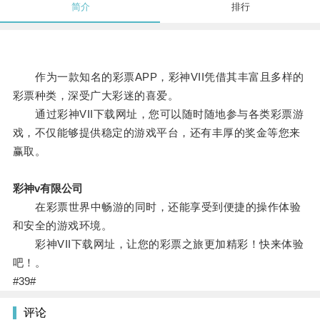
简介
排行
作为一款知名的彩票APP，彩神VII凭借其丰富且多样的
彩票种类，深受广大彩迷的喜爱。
通过彩神VII下载网址，您可以随时随地参与各类彩票游
戏，不仅能够提供稳定的游戏平台，还有丰厚的奖金等您来
赢取。
彩神v有限公司
在彩票世界中畅游的同时，还能享受到便捷的操作体验
和安全的游戏环境。
彩神VII下载网址，让您的彩票之旅更加精彩！快来体验
吧！。
#39#
评论