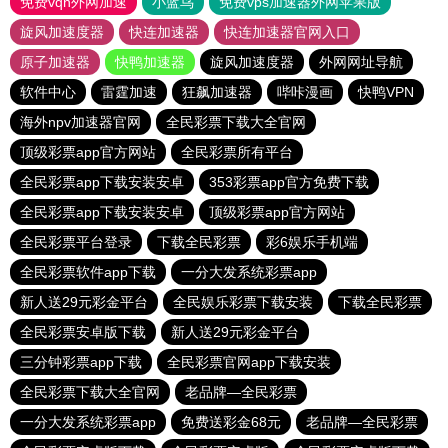
免费vqn外网加速
小蓝鸟
免费vps加速器外网苹果版
旋风加速度器
快连加速器
快连加速器官网入口
原子加速器
快鸭加速器
旋风加速度器
外网网址导航
软件中心
雷霆加速
狂飙加速器
哔咔漫画
快鸭VPN
海外npv加速器官网
全民彩票下载大全官网
顶级彩票app官方网站
全民彩票所有平台
全民彩票app下载安装安卓
353彩票app官方免费下载
全民彩票app下载安装安卓
顶级彩票app官方网站
全民彩票平台登录
下载全民彩票
彩6娱乐手机端
全民彩票软件app下载
一分大发系统彩票app
新人送29元彩金平台
全民娱乐彩票下载安装
下载全民彩票
全民彩票安卓版下载
新人送29元彩金平台
三分钟彩票app下载
全民彩票官网app下载安装
全民彩票下载大全官网
老品牌—全民彩票
一分大发系统彩票app
免费送彩金68元
老品牌—全民彩票