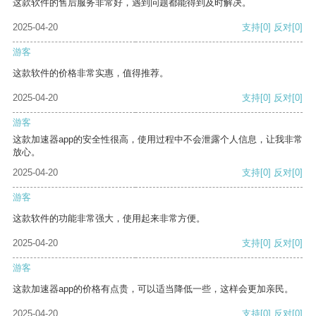
这款软件的售后服务非常好，遇到问题都能得到及时解决。
2025-04-20
支持
[0]
反对
[0]
游客
这款软件的价格非常实惠，值得推荐。
2025-04-20
支持
[0]
反对
[0]
游客
这款加速器app的安全性很高，使用过程中不会泄露个人信息，让我非常
放心。
2025-04-20
支持
[0]
反对
[0]
游客
这款软件的功能非常强大，使用起来非常方便。
2025-04-20
支持
[0]
反对
[0]
游客
这款加速器app的价格有点贵，可以适当降低一些，这样会更加亲民。
2025-04-20
支持
[0]
反对
[0]