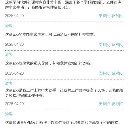
这款学习软件的课程内容非常丰富，涵盖了各个学科的知识。老师的讲
解非常生动，让我能够轻松理解知识点。
2025-04-20
支持
[0]
反对
[0]
游客
这款app的功能非常丰富，可以满足我不同的社交需求。
2025-04-20
支持
[0]
反对
[0]
游客
这款app就像我的私人导师，带领我探索知识的奥秘。
2025-04-20
支持
[0]
反对
[0]
游客
这款app是我工作上的得力助手，让我的工作效率提高了50%，让我能够
更轻松地完成工作任务。
2025-04-20
支持
[0]
反对
[0]
游客
这款加速器VPM应用程序可以给你提供全球覆盖和最高安全性的连接。