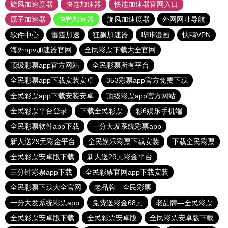
旋风加速度器
快连加速器
快连加速器官网入口
原子加速器
快鸭加速器
旋风加速度器
外网网址导航
软件中心
雷霆加速
狂飙加速器
哔咔漫画
快鸭VPN
海外npv加速器官网
全民彩票下载大全官网
顶级彩票app官方网站
全民彩票所有平台
全民彩票app下载安装安卓
353彩票app官方免费下载
全民彩票app下载安装安卓
顶级彩票app官方网站
全民彩票平台登录
下载全民彩票
彩6娱乐手机端
全民彩票软件app下载
一分大发系统彩票app
新人送29元彩金平台
全民娱乐彩票下载安装
下载全民彩票
全民彩票安卓版下载
新人送29元彩金平台
三分钟彩票app下载
全民彩票官网app下载安装
全民彩票下载大全官网
老品牌—全民彩票
一分大发系统彩票app
免费送彩金68元
老品牌—全民彩票
全民彩票安卓版下载
全民彩票安卓版
全民彩票安卓版下载