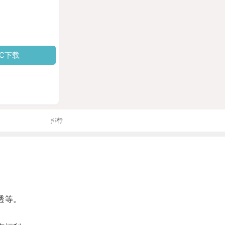
PC下载
排行
透等。