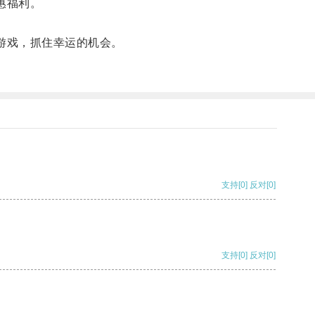
惠福利。
游戏，抓住幸运的机会。
支持
[0]
反对
[0]
支持
[0]
反对
[0]