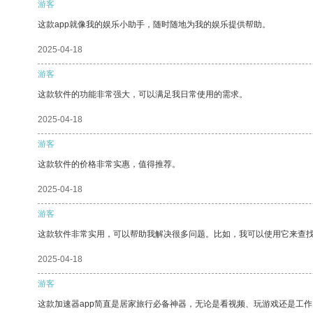
游客
这款app就像我的娱乐小助手，随时随地为我的娱乐提供帮助。
2025-04-18
游客
这款软件的功能非常强大，可以满足我日常使用的需求。
2025-04-18
游客
这款软件的价格非常实惠，值得推荐。
2025-04-18
游客
这款软件非常实用，可以帮助我解决很多问题。比如，我可以使用它来查
2025-04-18
游客
这款加速器app简直是居家旅行必备神器，无论是看视频、玩游戏还是工