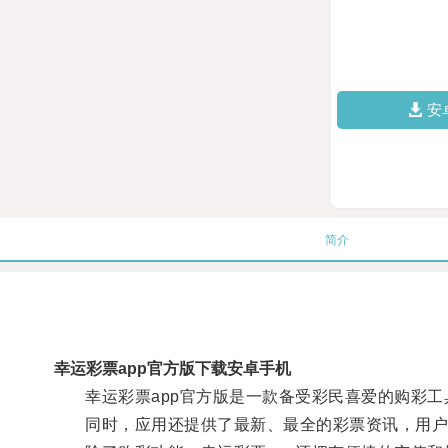
安
简介
幸运彩票app官方版下载安卓手机
幸运彩票app官方版是一款备受彩民喜爱的购彩工
同时，应用还提供了最新、最全的彩票资讯，用户