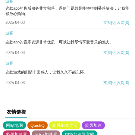
游客
这款app的售后服务非常完善，遇到问题总是能够得到妥善解决，让我能
够放心购物。
2025-04-03
支持
[0]
反对
[0]
游客
这款app的音乐资源非常优质，可以让我尽情享受音乐的魅力。
2025-04-03
支持
[0]
反对
[0]
游客
这款游戏的剧情非常感人，让我久久不能忘怀。
2025-04-03
支持
[0]
反对
[0]
友情链接
网站地图
QuickQ
旋风加速度器
旋风加速
坚果加速器
tiktok加速器
狗急加速器官网