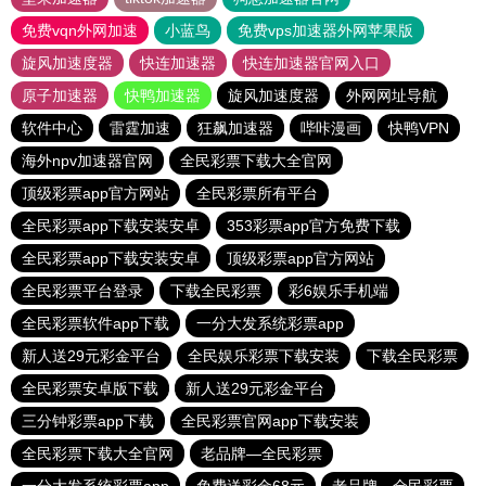
免费vqn外网加速
小蓝鸟
免费vps加速器外网苹果版
旋风加速度器
快连加速器
快连加速器官网入口
原子加速器
快鸭加速器
旋风加速度器
外网网址导航
软件中心
雷霆加速
狂飙加速器
哔咔漫画
快鸭VPN
海外npv加速器官网
全民彩票下载大全官网
顶级彩票app官方网站
全民彩票所有平台
全民彩票app下载安装安卓
353彩票app官方免费下载
全民彩票app下载安装安卓
顶级彩票app官方网站
全民彩票平台登录
下载全民彩票
彩6娱乐手机端
全民彩票软件app下载
一分大发系统彩票app
新人送29元彩金平台
全民娱乐彩票下载安装
下载全民彩票
全民彩票安卓版下载
新人送29元彩金平台
三分钟彩票app下载
全民彩票官网app下载安装
全民彩票下载大全官网
老品牌—全民彩票