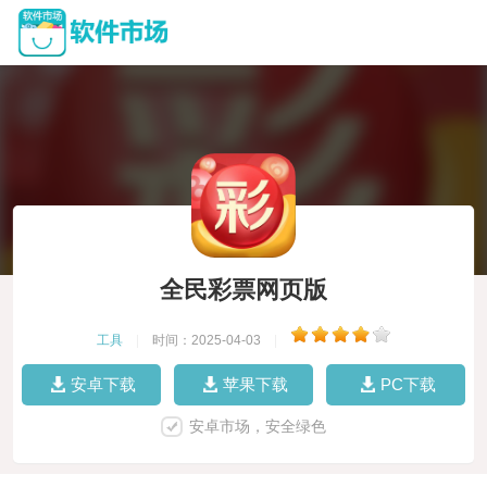
全民彩票网页版
工具
|
时间：2025-04-03
|
安卓下载
苹果下载
PC下载
安卓市场，安全绿色