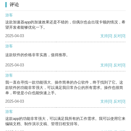
评论
游客
这款加速器app的加速效果还是不错的，但偶尔也会出现卡顿的情况，希
望开发者能够优化一下。
2025-04-03
支持
[0]
反对
[0]
游客
这款软件的价格非常实惠，值得推荐。
2025-04-03
支持
[0]
反对
[0]
游客
我一直在寻找一款功能强大、操作简单的办公软件，终于找到了它。这
款软件的功能非常强大，可以满足我日常办公的所有需求。操作也很简
单，即使是小白也能快速上手。
2025-04-03
支持
[0]
反对
[0]
游客
这款app的功能非常强大，可以满足我所有的工作需求。我可以使用它来
编辑文档、制作演示文稿、管理日程安排等。