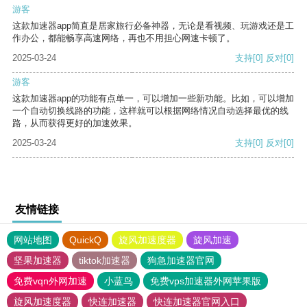
游客
这款加速器app简直是居家旅行必备神器，无论是看视频、玩游戏还是工
作办公，都能畅享高速网络，再也不用担心网速卡顿了。
2025-03-24
支持
[0]
反对
[0]
游客
这款加速器app的功能有点单一，可以增加一些新功能。比如，可以增加
一个自动切换线路的功能，这样就可以根据网络情况自动选择最优的线
路，从而获得更好的加速效果。
2025-03-24
支持
[0]
反对
[0]
友情链接
网站地图
QuickQ
旋风加速度器
旋风加速
坚果加速器
tiktok加速器
狗急加速器官网
免费vqn外网加速
小蓝鸟
免费vps加速器外网苹果版
旋风加速度器
快连加速器
快连加速器官网入口