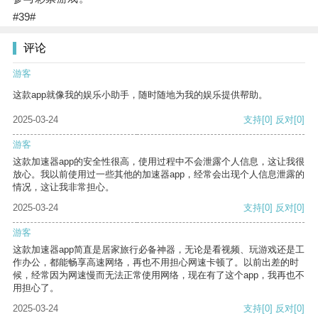
#39#
评论
游客
这款app就像我的娱乐小助手，随时随地为我的娱乐提供帮助。
2025-03-24
支持
[0]
反对
[0]
游客
这款加速器app的安全性很高，使用过程中不会泄露个人信息，这让我很
放心。我以前使用过一些其他的加速器app，经常会出现个人信息泄露的
情况，这让我非常担心。
2025-03-24
支持
[0]
反对
[0]
游客
这款加速器app简直是居家旅行必备神器，无论是看视频、玩游戏还是工
作办公，都能畅享高速网络，再也不用担心网速卡顿了。以前出差的时
候，经常因为网速慢而无法正常使用网络，现在有了这个app，我再也不
用担心了。
2025-03-24
支持
[0]
反对
[0]