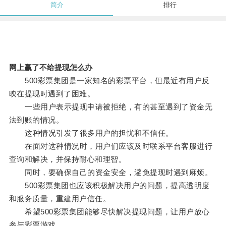
简介
排行
网上赢了不给提现怎么办
500彩票集团是一家知名的彩票平台，但最近有用户反
映在提现时遇到了困难。
一些用户表示提现申请被拒绝，有的甚至遇到了资金无
法到账的情况。
这种情况引发了很多用户的担忧和不信任。
在面对这种情况时，用户们应该及时联系平台客服进行
查询和解决，并保持耐心和理智。
同时，要确保自己的资金安全，避免提现时遇到麻烦。
500彩票集团也应该积极解决用户的问题，提高透明度
和服务质量，重建用户信任。
希望500彩票集团能够尽快解决提现问题，让用户放心
参与彩票游戏。