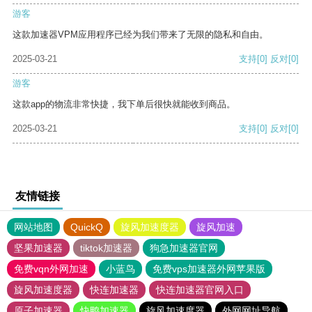
游客
这款加速器VPM应用程序已经为我们带来了无限的隐私和自由。
2025-03-21
支持
[0]
反对
[0]
游客
这款app的物流非常快捷，我下单后很快就能收到商品。
2025-03-21
支持
[0]
反对
[0]
友情链接
网站地图
QuickQ
旋风加速度器
旋风加速
坚果加速器
tiktok加速器
狗急加速器官网
免费vqn外网加速
小蓝鸟
免费vps加速器外网苹果版
旋风加速度器
快连加速器
快连加速器官网入口
原子加速器
快鸭加速器
旋风加速度器
外网网址导航