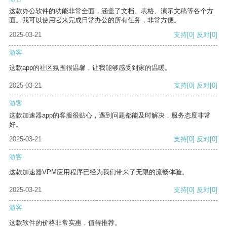
这款办公软件的功能非常全面，涵盖了文档、表格、演示文稿等各个方
面。我可以使用它来完成日常办公的所有任务，非常方便。
2025-03-21
支持
[0]
反对
[0]
游客
这款app的社区氛围很温馨，让我能够感受到家的温暖。
2025-03-21
支持
[0]
反对
[0]
游客
这款加速器app的客服很贴心，遇到问题都能及时解决，服务态度非常
好。
2025-03-21
支持
[0]
反对
[0]
游客
这款加速器VPM应用程序已经为我们带来了无限的流畅体验。
2025-03-21
支持
[0]
反对
[0]
游客
这款软件的价格非常实惠，值得推荐。