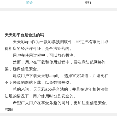
简介
排行
天天彩平台是合法的吗
天天彩app作为一款彩票预测软件，经过严格审批并取
得相应的经营许可证，是合法经营的。
用户在使用过程中，可以放心投注。
然而，用户在下载和使用过程中，要注意防范网络诈
骗，确保信息安全。
建议用户下载天天彩app时，选择官方渠道，并避免在
不明来源的网站下载，以免数据被盗。
总的来说，天天彩app是合法的，并且在遵守相关法律
法规的情况下，用户使用时也是安全的。
希望广大用户在享受乐趣的同时，更加注重信息安全。
#39#