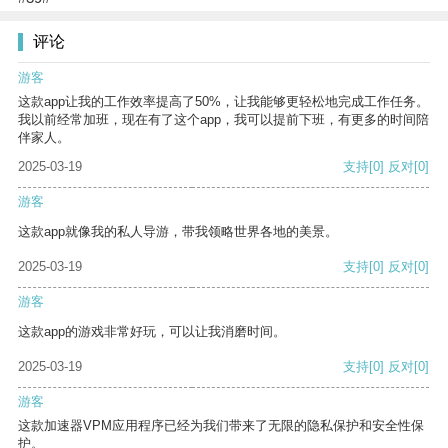
评论
游客
这款app让我的工作效率提高了50%，让我能够更轻松地完成工作任务。
我以前经常加班，现在有了这个app，我可以提前下班，有更多的时间陪
伴家人。
2025-03-19
支持
[0]
反对
[0]
游客
这款app就像我的私人导游，带我领略世界各地的美景。
2025-03-19
支持
[0]
反对
[0]
游客
这款app的游戏非常好玩，可以让我消磨时间。
2025-03-19
支持
[0]
反对
[0]
游客
这款加速器VPM应用程序已经为我们带来了无限的隐私保护和安全性保
护。