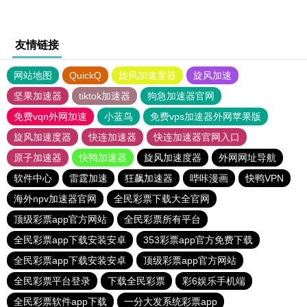
友情链接
网站地图
QuickQ
旋风加速度器
旋风加速
坚果加速器
tiktok加速器
狗急加速器官网
免费vqn外网加速
小蓝鸟
免费vps加速器外网苹果版
旋风加速度器
快连加速器
快连加速器官网入口
原子加速器
快鸭加速器
旋风加速度器
外网网址导航
软件中心
雷霆加速
狂飙加速器
哔咔漫画
快鸭VPN
海外npv加速器官网
全民彩票下载大全官网
顶级彩票app官方网站
全民彩票所有平台
全民彩票app下载安装安卓
353彩票app官方免费下载
全民彩票app下载安装安卓
顶级彩票app官方网站
全民彩票平台登录
下载全民彩票
彩6娱乐手机端
全民彩票软件app下载
一分大发系统彩票app