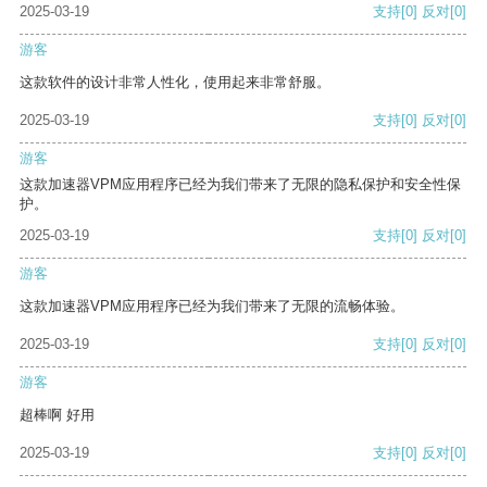
2025-03-19
支持
[0]
反对
[0]
游客
这款软件的设计非常人性化，使用起来非常舒服。
2025-03-19
支持
[0]
反对
[0]
游客
这款加速器VPM应用程序已经为我们带来了无限的隐私保护和安全性保
护。
2025-03-19
支持
[0]
反对
[0]
游客
这款加速器VPM应用程序已经为我们带来了无限的流畅体验。
2025-03-19
支持
[0]
反对
[0]
游客
超棒啊 好用
2025-03-19
支持
[0]
反对
[0]