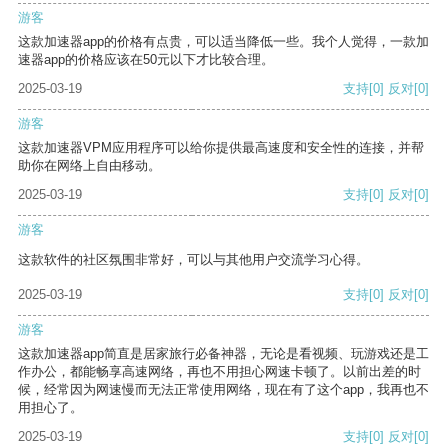
游客
这款加速器app的价格有点贵，可以适当降低一些。我个人觉得，一款加
速器app的价格应该在50元以下才比较合理。
2025-03-19
支持
[0]
反对
[0]
游客
这款加速器VPM应用程序可以给你提供最高速度和安全性的连接，并帮
助你在网络上自由移动。
2025-03-19
支持
[0]
反对
[0]
游客
这款软件的社区氛围非常好，可以与其他用户交流学习心得。
2025-03-19
支持
[0]
反对
[0]
游客
这款加速器app简直是居家旅行必备神器，无论是看视频、玩游戏还是工
作办公，都能畅享高速网络，再也不用担心网速卡顿了。以前出差的时
候，经常因为网速慢而无法正常使用网络，现在有了这个app，我再也不
用担心了。
2025-03-19
支持
[0]
反对
[0]