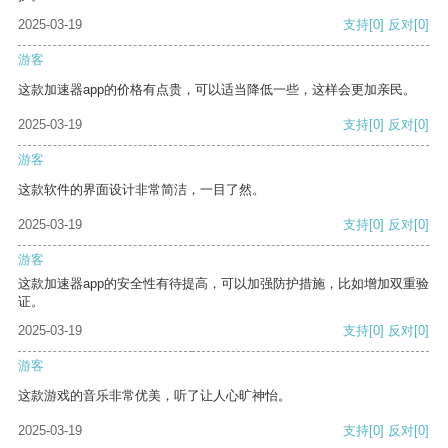
2025-03-19
支持
[0]
反对
[0]
游客
这款加速器app的价格有点贵，可以适当降低一些，这样会更加亲民。
2025-03-19
支持
[0]
反对
[0]
游客
这款软件的界面设计非常简洁，一目了然。
2025-03-19
支持
[0]
反对
[0]
游客
这款加速器app的安全性有待提高，可以加强防护措施，比如增加双重验
证。
2025-03-19
支持
[0]
反对
[0]
游客
这款游戏的音乐非常优美，听了让人心旷神怡。
2025-03-19
支持
[0]
反对
[0]