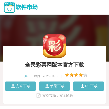
全民彩票网版本官方下载
工具
|
时间：2025-03-19
|
安卓下载
苹果下载
PC下载
安卓市场，安全绿色