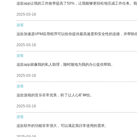
这款app让我的工作效率提高了50%，让我能够更轻松地完成工作任务。
2025-03-16
游客
这款加速器VPM应用程序可以给你提供最高速度和安全性的连接，并帮助
2025-03-16
游客
这款app就像我的私人助理，随时随地为我的办公提供帮助。
2025-03-16
游客
这款游戏的音乐非常优美，听了让人心旷神怡。
2025-03-16
游客
这款软件的功能非常强大，可以满足我日常使用的需求。
2025-03-16