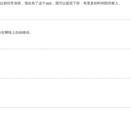
我以前经常加班，现在有了这个app，我可以提前下班，有更多的时间陪伴家人。
你在网络上自由移动。