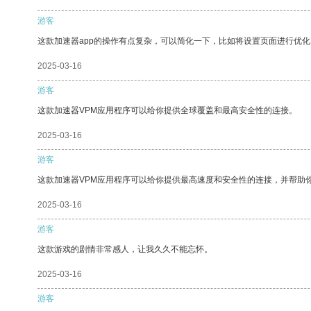
游客
这款加速器app的操作有点复杂，可以简化一下，比如将设置页面进行优化
2025-03-16
游客
这款加速器VPM应用程序可以给你提供全球覆盖和最高安全性的连接。
2025-03-16
游客
这款加速器VPM应用程序可以给你提供最高速度和安全性的连接，并帮助
2025-03-16
游客
这款游戏的剧情非常感人，让我久久不能忘怀。
2025-03-16
游客