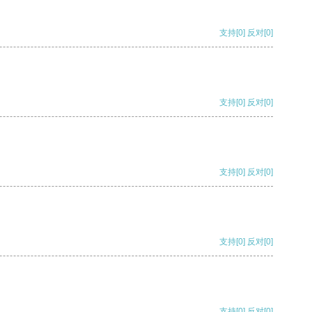
支持
[0]
反对
[0]
支持
[0]
反对
[0]
支持
[0]
反对
[0]
支持
[0]
反对
[0]
支持
[0]
反对
[0]