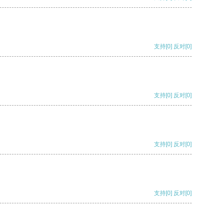
支持
[0]
反对
[0]
支持
[0]
反对
[0]
支持
[0]
反对
[0]
支持
[0]
反对
[0]