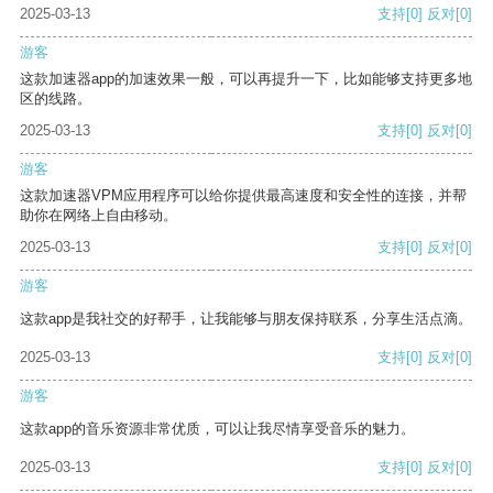
2025-03-13
支持
[0]
反对
[0]
游客
这款加速器app的加速效果一般，可以再提升一下，比如能够支持更多地
区的线路。
2025-03-13
支持
[0]
反对
[0]
游客
这款加速器VPM应用程序可以给你提供最高速度和安全性的连接，并帮
助你在网络上自由移动。
2025-03-13
支持
[0]
反对
[0]
游客
这款app是我社交的好帮手，让我能够与朋友保持联系，分享生活点滴。
2025-03-13
支持
[0]
反对
[0]
游客
这款app的音乐资源非常优质，可以让我尽情享受音乐的魅力。
2025-03-13
支持
[0]
反对
[0]