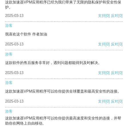
这款加速器VPM应用程序已经为我们带来了无限的隐私保护和安全性保
护。
2025-03-13
支持
[0]
反对
[0]
游客
我喜欢这个软件 作者加油
2025-03-13
支持
[0]
反对
[0]
游客
这款软件的售后服务非常好，遇到问题都能得到及时解决。
2025-03-13
支持
[0]
反对
[0]
游客
这款加速器VPM应用程序可以给你提供全球覆盖和最高安全性的连接。
2025-03-13
支持
[0]
反对
[0]
游客
这款加速器VPM应用程序可以给你提供最高速度和安全性的连接，并帮
助你在网络上自由移动。