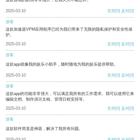
2025-03-10
支持
[0]
反对
[0]
游客
这款加速器VPM应用程序已经为我们带来了无限的隐私保护和安全性保
护。
2025-03-10
支持
[0]
反对
[0]
游客
这款app就像我的娱乐小助手，随时随地为我的娱乐提供帮助。
2025-03-10
支持
[0]
反对
[0]
游客
这款app的功能非常强大，可以满足我所有的工作需求。我可以使用它来
编辑文档、制作演示文稿、管理日程安排等。
2025-03-10
支持
[0]
反对
[0]
游客
这款软件简直是神器，解决了我所有问题。
2025-03-10
支持
[0]
反对
[0]