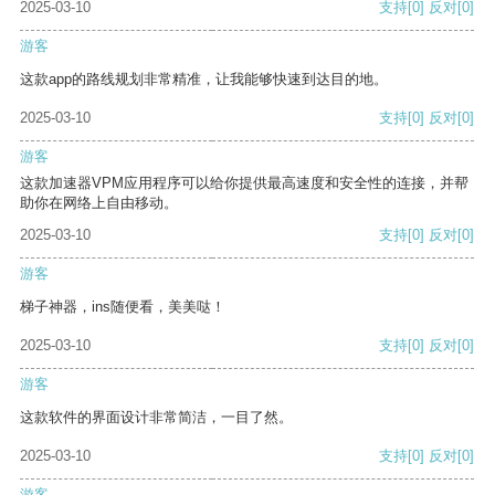
2025-03-10
支持
[0]
反对
[0]
游客
这款app的路线规划非常精准，让我能够快速到达目的地。
2025-03-10
支持
[0]
反对
[0]
游客
这款加速器VPM应用程序可以给你提供最高速度和安全性的连接，并帮
助你在网络上自由移动。
2025-03-10
支持
[0]
反对
[0]
游客
梯子神器，ins随便看，美美哒！
2025-03-10
支持
[0]
反对
[0]
游客
这款软件的界面设计非常简洁，一目了然。
2025-03-10
支持
[0]
反对
[0]
游客