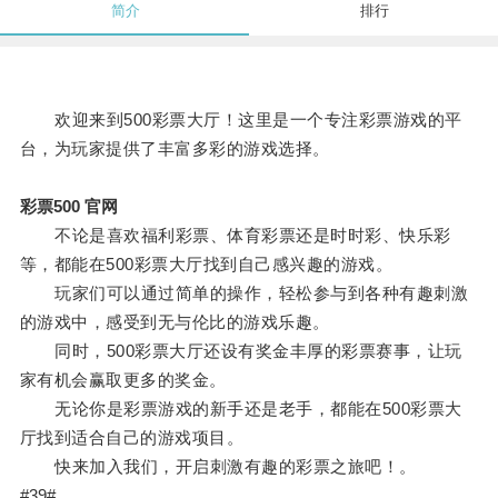
简介
排行
欢迎来到500彩票大厅！这里是一个专注彩票游戏的平
台，为玩家提供了丰富多彩的游戏选择。
彩票500 官网
不论是喜欢福利彩票、体育彩票还是时时彩、快乐彩
等，都能在500彩票大厅找到自己感兴趣的游戏。
玩家们可以通过简单的操作，轻松参与到各种有趣刺激
的游戏中，感受到无与伦比的游戏乐趣。
同时，500彩票大厅还设有奖金丰厚的彩票赛事，让玩
家有机会赢取更多的奖金。
无论你是彩票游戏的新手还是老手，都能在500彩票大
厅找到适合自己的游戏项目。
快来加入我们，开启刺激有趣的彩票之旅吧！。
#39#