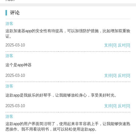
评论
游客
这款加速器app的安全性有待提高，可以加强防护措施，比如增加双重验
证。
2025-03-10
支持
[0]
反对
[0]
游客
这个是app神器
2025-03-10
支持
[0]
反对
[0]
游客
这款app是我娱乐的好帮手，让我能够放松身心，享受美好时光。
2025-03-10
支持
[0]
反对
[0]
游客
这款app的用户界面简洁明了，使用起来非常容易上手，让我能够快速熟
悉操作。我不用看说明书，就可以轻松使用这款app。