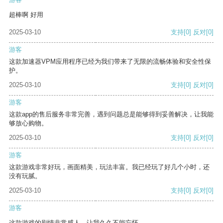
超棒啊 好用
2025-03-10
支持
[0]
反对
[0]
游客
这款加速器VPM应用程序已经为我们带来了无限的流畅体验和安全性保
护。
2025-03-10
支持
[0]
反对
[0]
游客
这款app的售后服务非常完善，遇到问题总是能够得到妥善解决，让我能
够放心购物。
2025-03-10
支持
[0]
反对
[0]
游客
这款游戏非常好玩，画面精美，玩法丰富。我已经玩了好几个小时，还
没有玩腻。
2025-03-10
支持
[0]
反对
[0]
游客
这款游戏的剧情非常感人，让我久久不能忘怀。