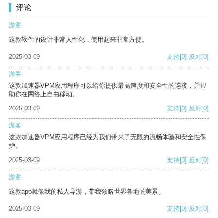
评论
游客
这款软件的设计非常人性化，使用起来非常方便。
2025-03-09
支持
[0]
反对
[0]
游客
这款加速器VPM应用程序可以给你提供最高速度和安全性的连接，并帮
助你在网络上自由移动。
2025-03-09
支持
[0]
反对
[0]
游客
这款加速器VPM应用程序已经为我们带来了无限的流畅体验和安全性保
护。
2025-03-09
支持
[0]
反对
[0]
游客
这款app就像我的私人导游，带我领略世界各地的美景。
2025-03-09
支持
[0]
反对
[0]