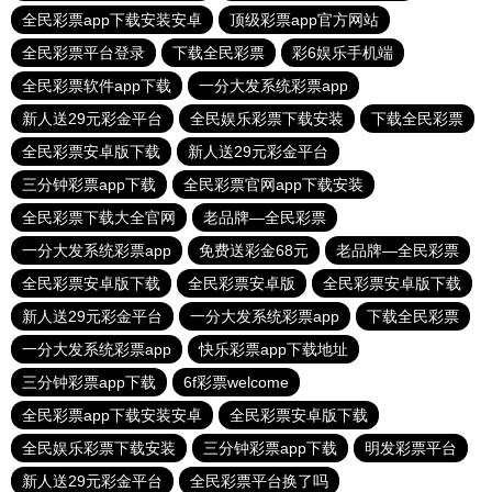
全民彩票app下载安装安卓
顶级彩票app官方网站
全民彩票平台登录
下载全民彩票
彩6娱乐手机端
全民彩票软件app下载
一分大发系统彩票app
新人送29元彩金平台
全民娱乐彩票下载安装
下载全民彩票
全民彩票安卓版下载
新人送29元彩金平台
三分钟彩票app下载
全民彩票官网app下载安装
全民彩票下载大全官网
老品牌—全民彩票
一分大发系统彩票app
免费送彩金68元
老品牌—全民彩票
全民彩票安卓版下载
全民彩票安卓版
全民彩票安卓版下载
新人送29元彩金平台
一分大发系统彩票app
下载全民彩票
一分大发系统彩票app
快乐彩票app下载地址
三分钟彩票app下载
6f彩票welcome
全民彩票app下载安装安卓
全民彩票安卓版下载
全民娱乐彩票下载安装
三分钟彩票app下载
明发彩票平台
新人送29元彩金平台
全民彩票平台换了吗