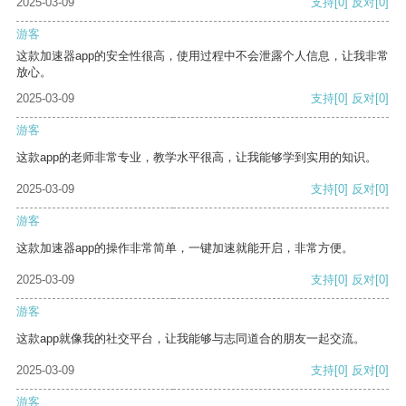
2025-03-09
支持
[0]
反对
[0]
游客
这款加速器app的安全性很高，使用过程中不会泄露个人信息，让我非常
放心。
2025-03-09
支持
[0]
反对
[0]
游客
这款app的老师非常专业，教学水平很高，让我能够学到实用的知识。
2025-03-09
支持
[0]
反对
[0]
游客
这款加速器app的操作非常简单，一键加速就能开启，非常方便。
2025-03-09
支持
[0]
反对
[0]
游客
这款app就像我的社交平台，让我能够与志同道合的朋友一起交流。
2025-03-09
支持
[0]
反对
[0]
游客