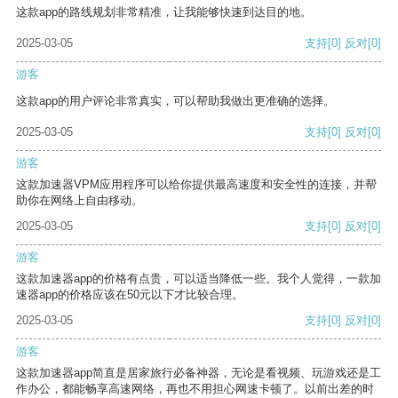
这款app的路线规划非常精准，让我能够快速到达目的地。
2025-03-05
支持
[0]
反对
[0]
游客
这款app的用户评论非常真实，可以帮助我做出更准确的选择。
2025-03-05
支持
[0]
反对
[0]
游客
这款加速器VPM应用程序可以给你提供最高速度和安全性的连接，并帮
助你在网络上自由移动。
2025-03-05
支持
[0]
反对
[0]
游客
这款加速器app的价格有点贵，可以适当降低一些。我个人觉得，一款加
速器app的价格应该在50元以下才比较合理。
2025-03-05
支持
[0]
反对
[0]
游客
这款加速器app简直是居家旅行必备神器，无论是看视频、玩游戏还是工
作办公，都能畅享高速网络，再也不用担心网速卡顿了。以前出差的时