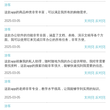
游客
这款app的商品种类非常丰富，可以满足我所有的购物需求。
2025-03-05
支持
[0]
反对
[0]
游客
这款办公软件的功能非常全面，涵盖了文档、表格、演示文稿等各个方
面。我可以使用它来完成日常办公的所有任务，非常方便。
2025-03-05
支持
[0]
反对
[0]
游客
这款app就像我的私人助理，随时随地为我的办公提供帮助。我经常需要
查找资料，这款app的搜索功能非常强大，能够快速找到我需要的信息。
2025-03-05
支持
[0]
反对
[0]
游客
这款app的老师非常专业，教学水平很高，让我能够学到实用的知识。
2025-03-05
支持
[0]
反对
[0]
游客