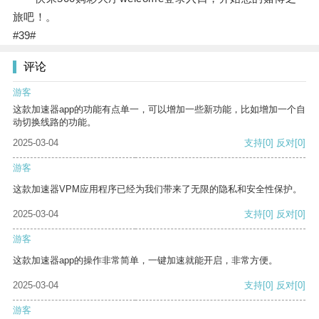
旅吧！。
#39#
评论
游客
这款加速器app的功能有点单一，可以增加一些新功能，比如增加一个自
动切换线路的功能。
2025-03-04
支持
[0]
反对
[0]
游客
这款加速器VPM应用程序已经为我们带来了无限的隐私和安全性保护。
2025-03-04
支持
[0]
反对
[0]
游客
这款加速器app的操作非常简单，一键加速就能开启，非常方便。
2025-03-04
支持
[0]
反对
[0]
游客