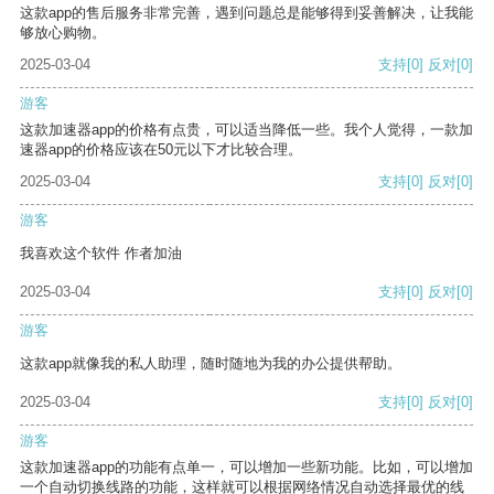
这款app的售后服务非常完善，遇到问题总是能够得到妥善解决，让我能
够放心购物。
2025-03-04
支持
[0]
反对
[0]
游客
这款加速器app的价格有点贵，可以适当降低一些。我个人觉得，一款加
速器app的价格应该在50元以下才比较合理。
2025-03-04
支持
[0]
反对
[0]
游客
我喜欢这个软件 作者加油
2025-03-04
支持
[0]
反对
[0]
游客
这款app就像我的私人助理，随时随地为我的办公提供帮助。
2025-03-04
支持
[0]
反对
[0]
游客
这款加速器app的功能有点单一，可以增加一些新功能。比如，可以增加
一个自动切换线路的功能，这样就可以根据网络情况自动选择最优的线