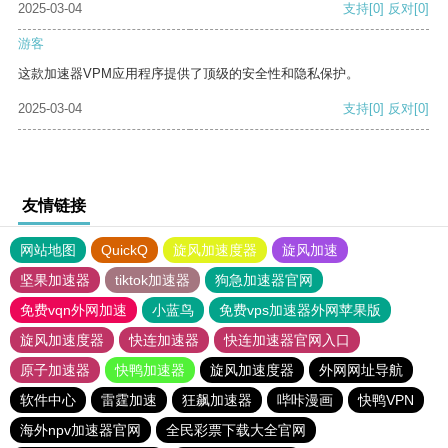
2025-03-04
支持
[0]
反对
[0]
游客
这款加速器VPM应用程序提供了顶级的安全性和隐私保护。
2025-03-04
支持
[0]
反对
[0]
友情链接
网站地图
QuickQ
旋风加速度器
旋风加速
坚果加速器
tiktok加速器
狗急加速器官网
免费vqn外网加速
小蓝鸟
免费vps加速器外网苹果版
旋风加速度器
快连加速器
快连加速器官网入口
原子加速器
快鸭加速器
旋风加速度器
外网网址导航
软件中心
雷霆加速
狂飙加速器
哔咔漫画
快鸭VPN
海外npv加速器官网
全民彩票下载大全官网