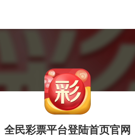
全民彩票平台登陆首页官网