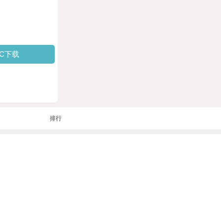
PC下载
排行