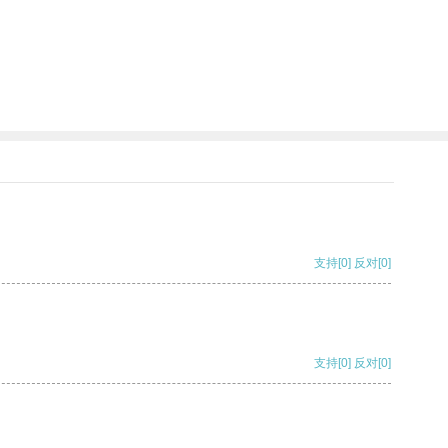
支持
[0]
反对
[0]
支持
[0]
反对
[0]