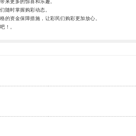
带来更多的惊喜和乐趣。
们随时掌握购彩动态。
格的资金保障措施，让彩民们购彩更加放心。
吧！。
。