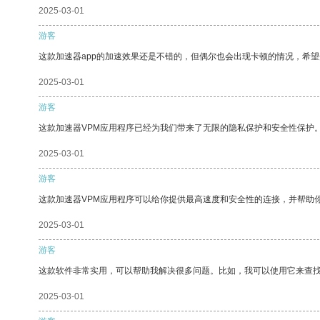
2025-03-01
游客
这款加速器app的加速效果还是不错的，但偶尔也会出现卡顿的情况，希
2025-03-01
游客
这款加速器VPM应用程序已经为我们带来了无限的隐私保护和安全性保护
2025-03-01
游客
这款加速器VPM应用程序可以给你提供最高速度和安全性的连接，并帮助
2025-03-01
游客
这款软件非常实用，可以帮助我解决很多问题。比如，我可以使用它来查
2025-03-01