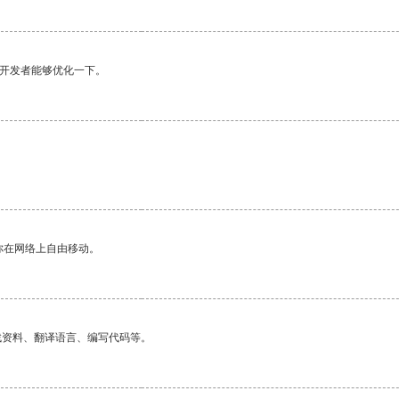
望开发者能够优化一下。
。
你在网络上自由移动。
找资料、翻译语言、编写代码等。