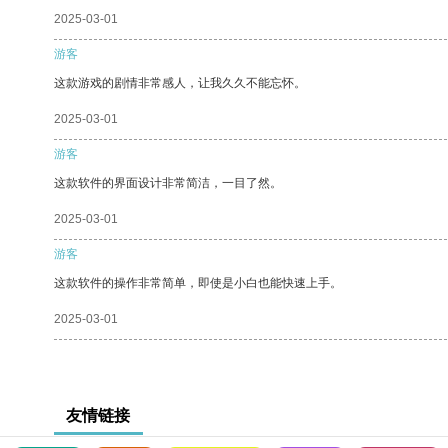
2025-03-01
游客
这款游戏的剧情非常感人，让我久久不能忘怀。
2025-03-01
游客
这款软件的界面设计非常简洁，一目了然。
2025-03-01
游客
这款软件的操作非常简单，即使是小白也能快速上手。
2025-03-01
友情链接