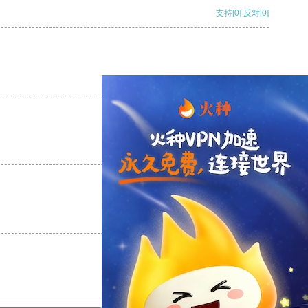
支持
[0]
反对
[0]
支持
[0]
反对
[0]
支持
[0]
反对
[0]
支持
[0]
反对
[0]