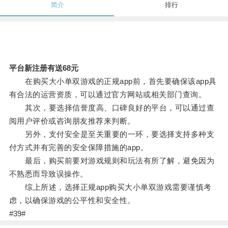
简介
排行
平台新注册有送68元
在购买大小单双游戏的正规app前，首先要确保该app具
有合法的运营资质，可以通过官方网站或相关部门查询。
其次，要选择信誉度高、口碑良好的平台，可以通过查
阅用户评价或咨询朋友推荐来判断。
另外，支付安全是至关重要的一环，要选择支持多种支
付方式并有完善的安全保障措施的app。
最后，购买前要对游戏规则和玩法有所了解，避免因为
不熟悉而导致误操作。
综上所述，选择正规app购买大小单双游戏需要谨慎考
虑，以确保游戏的公平性和安全性。
#39#