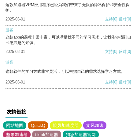
这款加速器VPM应用程序已经为我们带来了无限的隐私保护和安全性保
护。
2025-03-01
支持
[0]
反对
[0]
游客
这款app的课程非常丰富，可以满足我不同的学习需求，让我能够找到自
己感兴趣的知识。
2025-03-01
支持
[0]
反对
[0]
游客
这款软件的学习方式非常灵活，可以根据自己的需求选择学习方式。
2025-03-01
支持
[0]
反对
[0]
友情链接
网站地图
QuickQ
旋风加速度器
旋风加速
坚果加速器
tiktok加速器
狗急加速器官网