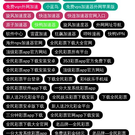
免费vqn外网加速
小蓝鸟
免费vps加速器外网苹果版
旋风加速度器
快连加速器
快连加速器官网入口
原子加速器
快鸭加速器
旋风加速度器
外网网址导航
软件中心
雷霆加速
狂飙加速器
哔咔漫画
快鸭VPN
海外npv加速器官网
全民彩票下载大全官网
顶级彩票app官方网站
全民彩票所有平台
全民彩票app下载安装安卓
353彩票app官方免费下载
全民彩票app下载安装安卓
顶级彩票app官方网站
全民彩票平台登录
下载全民彩票
彩6娱乐手机端
全民彩票软件app下载
一分大发系统彩票app
新人送29元彩金平台
全民娱乐彩票下载安装
下载全民彩票
全民彩票安卓版下载
新人送29元彩金平台
三分钟彩票app下载
全民彩票官网app下载安装
全民彩票下载大全官网
老品牌—全民彩票
一分大发系统彩票app
免费送彩金68元
老品牌—全民彩票