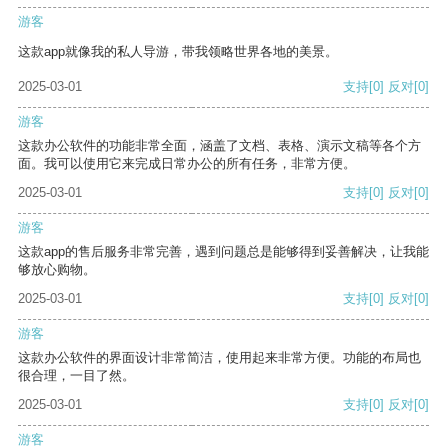
游客
这款app就像我的私人导游，带我领略世界各地的美景。
2025-03-01
支持
[0]
反对
[0]
游客
这款办公软件的功能非常全面，涵盖了文档、表格、演示文稿等各个方
面。我可以使用它来完成日常办公的所有任务，非常方便。
2025-03-01
支持
[0]
反对
[0]
游客
这款app的售后服务非常完善，遇到问题总是能够得到妥善解决，让我能
够放心购物。
2025-03-01
支持
[0]
反对
[0]
游客
这款办公软件的界面设计非常简洁，使用起来非常方便。功能的布局也
很合理，一目了然。
2025-03-01
支持
[0]
反对
[0]
游客