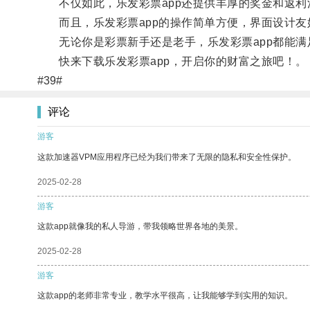
不仅如此，乐发彩票app还提供丰厚的奖金和返利
而且，乐发彩票app的操作简单方便，界面设计友
无论你是彩票新手还是老手，乐发彩票app都能满
快来下载乐发彩票app，开启你的财富之旅吧！。
#39#
评论
游客
这款加速器VPM应用程序已经为我们带来了无限的隐私和安全性保护。
2025-02-28
游客
这款app就像我的私人导游，带我领略世界各地的美景。
2025-02-28
游客
这款app的老师非常专业，教学水平很高，让我能够学到实用的知识。