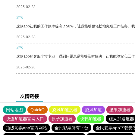
2025-02-28
游客
这款app让我的工作效率提高了50%，让我能够更轻松地完成工作任务。
2025-02-28
游客
这款app的客服非常专业，遇到问题总是能够及时解决，让我能够安心工作
2025-02-28
友情链接
网站地图
QuickQ
旋风加速度器
旋风加速
坚果加速器
快连加速器官网入口
原子加速器
快鸭加速器
旋风加速度器
顶级彩票app官方网站
全民彩票所有平台
全民彩票app下载安