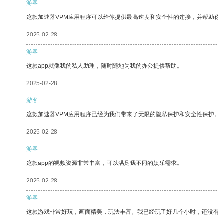
游客
这款加速器VPM应用程序可以给你提供最高速度和安全性的连接，并帮助
2025-02-28
游客
这款app就像我的私人助理，随时随地为我的办公提供帮助。
2025-02-28
游客
这款加速器VPM应用程序已经为我们带来了无限的隐私保护和安全性保护
2025-02-28
游客
这款app的视频资源非常丰富，可以满足我不同的娱乐需求。
2025-02-28
游客
这款游戏非常好玩，画面精美，玩法丰富。我已经玩了好几个小时，还没