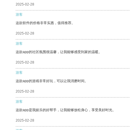
2025-02-28
游客
这款软件的价格非常实惠，值得推荐。
2025-02-28
游客
这款app的社区氛围很温馨，让我能够感受到家的温暖。
2025-02-28
游客
这款app的游戏非常好玩，可以让我消磨时间。
2025-02-28
游客
这款app是我娱乐的好帮手，让我能够放松身心，享受美好时光。
2025-02-28